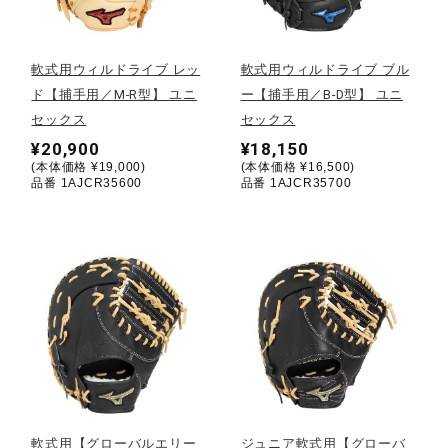
野球
軟式用ウィルドライブ レッ
軟式用ウィルドライブ ブル
ド【捕手用／M-R型】 ユニ
ー【捕手用／B-D型】 ユニ
セックス
セックス
ゴルフ
¥20,900
¥18,150
(本体価格 ¥19,000)
(本体価格 ¥16,500)
品番 1AJCR35600
品番 1AJCR35700
スイム
バレーボール
テニス／ソフトテニス
バドミントン
軟式用【グローバルエリー
ジュニア軟式用【グローバ