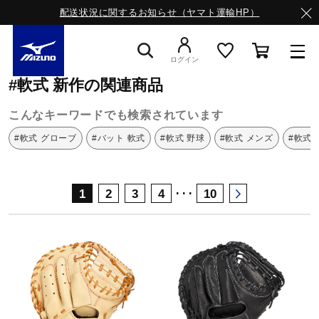
配送状況に関するお知らせ（ヤマト運輸HP）
ミズノ公式オンライン
軟式
新作
ログイン
#軟式 新作の関連商品
スニーカー
こんなキーワードでも検索されています
#軟式 グローブ
#バット 軟式
#軟式 野球
#軟式 メンズ
#軟式
ライフスタイルウエア
･･･
1
2
3
4
10
ランニング
サッカー／フットサル
トレーニング