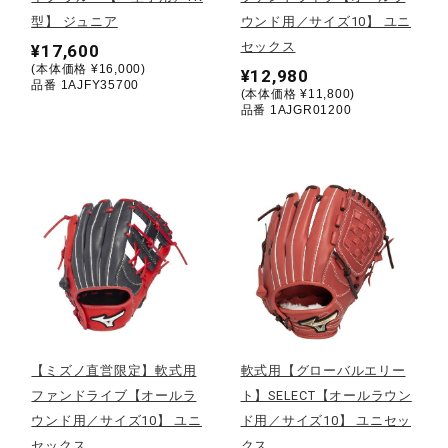
型】 ジュニア
ウンド用／サイズ10】 ユニ
ウォーキングシューズ
セックス
¥17,600
(本体価格 ¥16,000)
¥12,980
品番 1AJFY35700
(本体価格 ¥11,800)
ライフスタイルグッズ
品番 1AJGR01200
インナー
寝具／ミズノスリープ
アウトドア／レイン
【ミズノ直営限定】軟式用
軟式用【グローバルエリー
ファンドライブ【オールラ
ト】SELECT【オールラウン
サポーター
ウンド用／サイズ10】 ユニ
ド用／サイズ10】 ユニセッ
セックス
クス