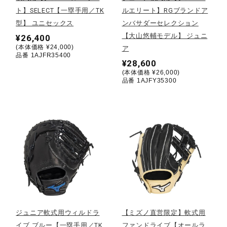
ト】SELECT【一塁手用／TK
ルエリート】RGブランドア
陸上競技
型】 ユニセックス
ンバサダーセレクション
【大山悠輔モデル】 ジュニ
¥26,400
(本体価格 ¥24,000)
ア
品番 1AJFR35400
卓球
¥28,600
(本体価格 ¥26,000)
品番 1AJFY35300
ソフトボール
柔道
ウィンタースポーツ
ワーキング
ジュニア軟式用ウィルドラ
【ミズノ直営限定】軟式用
イブ ブルー【一塁手用／TK
ファンドライブ【オールラ