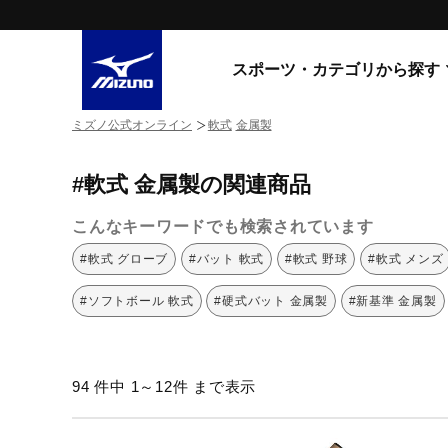
スポーツ・カテゴリから探す
ミズノ公式オンライン
軟式
金属製
スニーカー
スニーカ
#軟式 金属製の関連商品
ライフスタイルウエア
すべてのシリーズ
ランニング
こんなキーワードでも検索されています
WAVE PROPHECY
MORELIA LS
サッカー／フットサル
#軟式 グローブ
#バット 軟式
#軟式 野球
#軟式 メンズ
WAVE RIDER
トレーニング
MXR
#ソフトボール 軟式
#硬式バット 金属製
#新基準 金属製
ゴアテックス
野球
コラボレーション
その他シリーズ
ゴルフ
94 件中 1～12件 まで表示
スイム
スニーカー商品をすべて見る
バレーボール