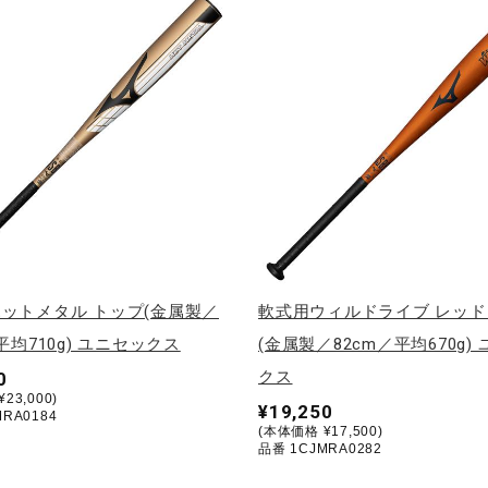
ットメタル トップ(金属製／
軟式用ウィルドライブ レッド
平均710g) ユニセックス
(金属製／82cm／平均670g)
クス
0
23,000)
¥19,250
RA0184
(本体価格 ¥17,500)
品番 1CJMRA0282