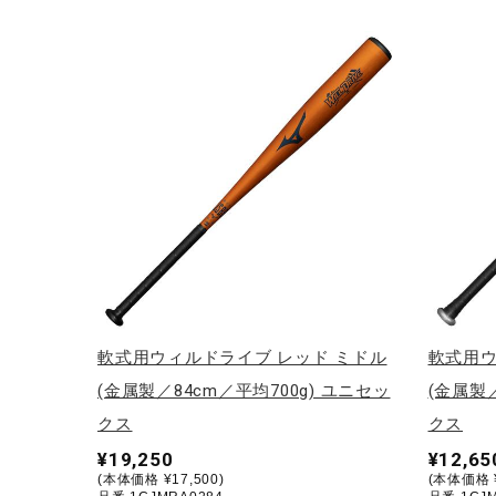
アウトドア／レイン
サポーター
健康／エクササイズ
ジュニア／キッズ
メディカル
コラボ／ライセンス
セール
その他
軟式用ウィルドライブ レッド ミドル
軟式用ウ
(金属製／84cm／平均700g) ユニセッ
(金属製／
クス
クス
¥19,250
¥12,65
(本体価格 ¥17,500)
(本体価格 ¥