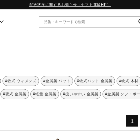
配送状況に関するお知らせ（ヤマト運輸HP）
ー
WP13.2｜特集
MORELIA LS｜特集
W.PROPHECY1｜特集
#軟式 ウィメンズ
#金属製 バット
#軟式バット 金属製
#軟式 木材
WP MAGIC MITA｜特集
WP STRAP｜特集
#硬式 金属製
#軽量 金属製
#扱いやすい 金属製
#金属製 ソフトボ
スペシャルカラーパック｜特集
WP STRAP 2｜特集
マーガレット・ハウエル｜特集
KICKS & ECHO｜特集
1