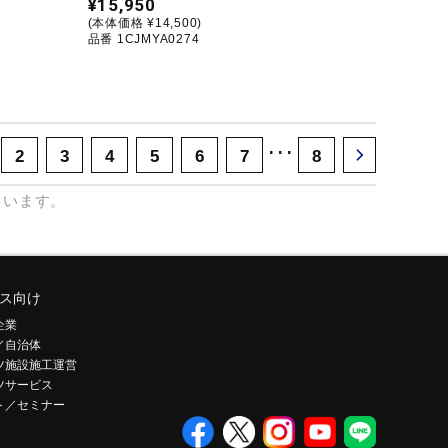
¥15,950
(本体価格 ¥14,500)
品番 1CJMYA0274
･･･
2
3
4
5
6
7
8
ています。
ス向け
企業
／自治体
ツ施設施工運営
ツサービス
ト／セミナー