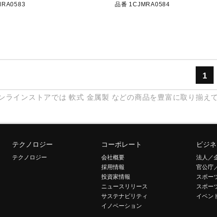
RA0583
品番 1CJMRA0584
1
ンラインストアでは
軟式
金属製
などの商品を豊富に取り揃え
テクノロジー
コーポレート
ビジネ
テクノロジー
会社概要
法人／
採用情報
官公庁
投資家情報
スポー
ニュースリリース
スポー
サステナビリティ
イベン
イノベーション