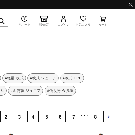
サポート
販売店
ログイン
お気に入り
カート
特集
#軽量 軟式
#軟式 ジュニア
#軟式 FRP
ール
#金属製 ジュニア
#低反発 金属製
WAVE PROPHECY 13.2
･･･
2
3
4
5
6
7
8