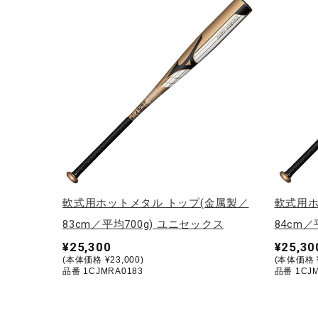
テニス／ソフトテニス
バドミントン
陸上競技
卓球
ソフトボール
柔道
ウィンタースポーツ
ワーキング
軟式用ホットメタル トップ(金属製／
軟式用ホ
ウォーキングシューズ
83cm／平均700g) ユニセックス
84cm／
¥25,300
¥25,30
ライフスタイルグッズ
(本体価格 ¥23,000)
(本体価格 ¥
品番 1CJMRA0183
品番 1CJM
インナー
寝具／ミズノスリープ