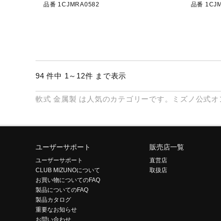
品番 1CJMRA0582
品番 1CJM
94 件中 1～12件 まで表示
軟式
金属製
は人気のカテゴリーです。ミズノ公式オ
ユーザーサポート
販売店一覧
ユーザーサポート
直営店
CLUB MIZUNOについて
取扱店
お買い物についてのFAQ
製品についてのFAQ
製品カタログ
重要なお知らせ
お問い合わせ