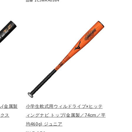
品番 1CJMRA0384
ル(金属製
小学生軟式用ウィルドライブ×ヒッテ
ックス
ィングナビ トップ(金属製／74cm／平
均460g) ジュニア