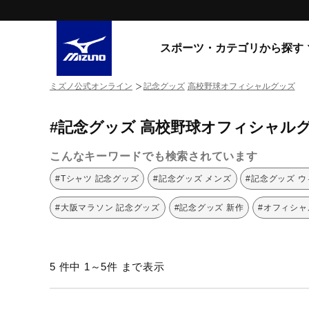
スポーツ・カテゴリから探す
ミズノ公式オンライン
記念グッズ
高校野球オフィシャルグッズ
スニーカー
スニーカ
#記念グッズ 高校野球オフィシャル
ライフスタイルウエア
すべてのシリーズ
ランニング
こんなキーワードでも検索されています
WAVE PROPHECY
MORELIA LS
サッカー／フットサル
#Tシャツ 記念グッズ
#記念グッズ メンズ
#記念グッズ 
WAVE RIDER
トレーニング
MXR
#大阪マラソン 記念グッズ
#記念グッズ 新作
#オフィシャ
ゴアテックス
野球
コラボレーション
その他シリーズ
ゴルフ
5 件中 1～5件 まで表示
スイム
スニーカー商品をすべて見る
バレーボール