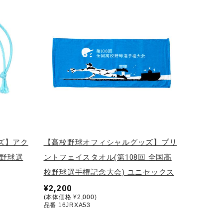
ズ】アク
【高校野球オフィシャルグッズ】プリ
校野球選
ントフェイスタオル(第108回 全国高
校野球選手権記念大会) ユニセックス
¥2,200
(本体価格 ¥2,000)
品番 16JRXA53