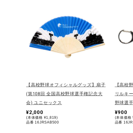
テニス／ソフトテニス
バドミントン
陸上競技
卓球
ソフトボール
柔道
ウィンタースポーツ
ワーキング
【高校野球オフィシャルグッズ】扇子
【高校
ウォーキングシューズ
(第108回 全国高校野球選手権記念大
リルキー
会) ユニセックス
野球選手
ライフスタイルグッズ
¥2,000
¥900
インナー
(本体価格 ¥1,819)
(本体価格 ¥
品番 16JRSAB500
品番 16JR
寝具／ミズノスリープ