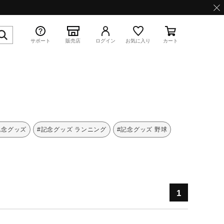
サポート
販売店
ログイン
お気に入り
カート
特集
記念グッズ
#記念グッズ ランニング
#記念グッズ 野球
WAVE PROPHECY 13.2
1