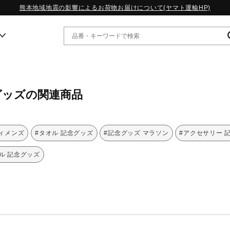
熊本地域地震の影響によるお荷物お届けについて(ヤマト運輸HP)
ー
グッズの関連商品
WP13.2｜特集
MORELIA LS｜特集
W.PROPHECY1｜特集
ウィメンズ
#タオル 記念グッズ
#記念グッズ マラソン
#アクセサリー 
WP MAGIC MITA｜特集
WP STRAP｜特集
ル 記念グッズ
スペシャルカラーパック｜特集
WP STRAP 2｜特集
マーガレット・ハウエル｜特集
KICKS & ECHO｜特集