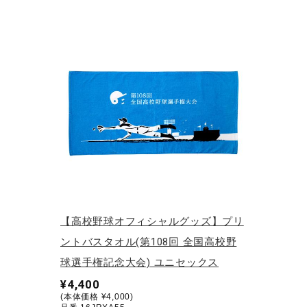
アウトドア／レイン
サポーター
健康／エクササイズ
ジュニア／キッズ
メディカル
コラボ／ライセンス
セール
その他
【高校野球オフィシャルグッズ】プリ
ントバスタオル(第108回 全国高校野
球選手権記念大会) ユニセックス
¥4,400
(本体価格 ¥4,000)