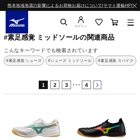
熊本地域地震の影響によるお荷物お届けについて(ヤマト運輸HP)
ミズノ公式オンライン
素足感覚
ミッドソール
ログイン
#素足感覚 ミッドソールの関連商品
スニーカー
こんなキーワードでも検索されています
#素足感覚 シューズ
#シューズ ミッドソール
#素足感覚 スパイク
ライフスタイルウエア
･･･
1
2
3
4
ランニング
サッカー／フットサル
トレーニング