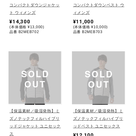
コンパクトダウンジャケッ
コンパクトダウンベスト ウ
ト ウィメンズ
ィメンズ
陸上競技
¥14,300
¥11,000
(本体価格 ¥13,000)
(本体価格 ¥10,000)
品番 B2MEB702
品番 B2MEB703
卓球
ソフトボール
柔道
ウィンタースポーツ
【保温素材／吸湿発熱】ミ
【保温素材／吸湿発熱】ミ
ズノテックフィルハイブリ
ズノテックフィルハイブリ
ワーキング
ッドジャケット ユニセック
ッドベスト ユニセックス
ス
¥12,100