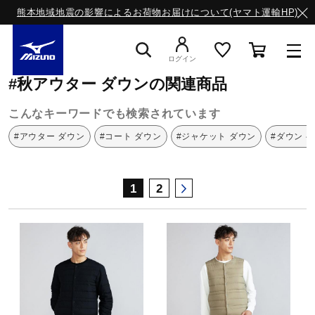
熊本地域地震の影響によるお荷物お届けについて(ヤマト運輸HP)
ミズノ公式オンライン
秋アウター
ダウン
ログイン
#秋アウター ダウンの関連商品
スニーカー
こんなキーワードでも検索されています
#アウター ダウン
#コート ダウン
#ジャケット ダウン
#ダウン 
ライフスタイルウエア
1
2
ランニング
サッカー／フットサル
トレーニング