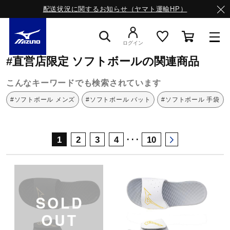
配送状況に関するお知らせ（ヤマト運輸HP）
ミズノ公式オンライン
直営店限定
ソフトボール
ログイン
#直営店限定 ソフトボールの関連商品
スニーカー
こんなキーワードでも検索されています
#ソフトボール メンズ
#ソフトボール バット
#ソフトボール 手袋
ライフスタイルウエア
･･･
1
2
3
4
10
ランニング
サッカー／フットサル
トレーニング