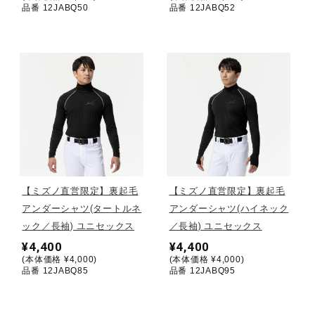
品番 12JABQ50
品番 12JABQ52
健康／エクササイズ
ジュニア／キッズ
メディカル
コラボ／ライセンス
【ミズノ直営限定】裏起毛
【ミズノ直営限定】裏起毛
アンダーシャツ(タートルネ
アンダーシャツ(ハイネック
セール
ック／長袖) ユニセックス
／長袖) ユニセックス
¥4,400
¥4,400
(本体価格 ¥4,000)
(本体価格 ¥4,000)
その他
品番 12JABQ85
品番 12JABQ95