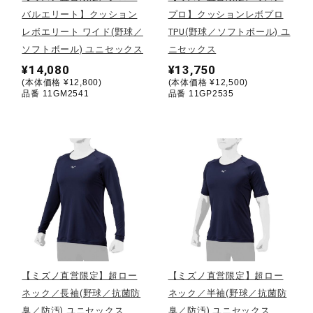
バルエリート】クッション
プロ】クッションレボプロ
陸上競技
レボエリート ワイド(野球／
TPU(野球／ソフトボール) ユ
ソフトボール) ユニセックス
ニセックス
¥14,080
¥13,750
卓球
(本体価格 ¥12,800)
(本体価格 ¥12,500)
品番 11GM2541
品番 11GP2535
ソフトボール
柔道
ウィンタースポーツ
【ミズノ直営限定】超ロー
【ミズノ直営限定】超ロー
ワーキング
ネック／長袖(野球／抗菌防
ネック／半袖(野球／抗菌防
臭／防汚) ユニセックス
臭／防汚) ユニセックス