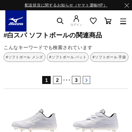
配送状況に関するお知らせ（ヤマト運輸HP）
ミズノ公式オンライン
白スパ
ソフトボール
ログイン
#白スパ ソフトボールの関連商品
スニーカー
こんなキーワードでも検索されています
#ソフトボール メンズ
#ソフトボール バット
#ソフトボール 手袋
ライフスタイルウエア
･･･
1
2
3
ランニング
サッカー／フットサル
トレーニング