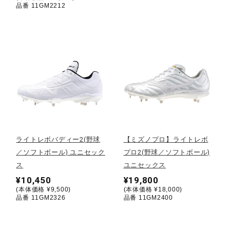
品番 11GM2212
健康／エクササイズ
ジュニア／キッズ
メディカル
コラボ／ライセンス
ライトレボバディー2(野球
【ミズノプロ】ライトレボ
／ソフトボール) ユニセック
プロ2(野球／ソフトボール)
セール
ス
ユニセックス
¥10,450
¥19,800
(本体価格 ¥9,500)
(本体価格 ¥18,000)
その他
品番 11GM2326
品番 11GM2400