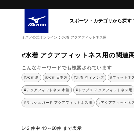
スポーツ・カテゴリから探す
ミズノ公式オンライン
水着
アクアフィットネス用
スニーカー
スニーカ
#水着 アクアフィットネス用の関連
ライフスタイルウエア
すべてのシリーズ
ランニング
こんなキーワードでも検索されています
WAVE PROPHECY
MORELIA LS
サッカー／フットサル
#水着 夏
#水着 日本製
#水着 ウィメンズ
#フィットネス
WAVE RIDER
トレーニング
MXR
#アクアフィットネス 水着
#トップス アクアフィットネス用
ゴアテックス
野球
コラボレーション
#ラッシュガード アクアフィットネス用
#アクアフィットネ
その他シリーズ
ゴルフ
スイム
スニーカー商品をすべて見る
142 件中 49～60件 まで表示
バレーボール