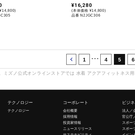
0
¥16,280
14,800)
(本体価格 ¥14,800)
C305
品番 N2JGC306
･･･
1
4
5
6
。ミズノ公式オンラインストアでは
水着
アクアフィットネス用
テクノロジー
コーポレート
ビジネ
テクノロジー
会社概要
法人／
採用情報
官公庁
投資家情報
スポー
ニュースリリース
スポー
サステナビリティ
イベン