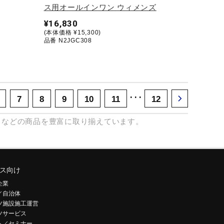
ス用オールインワン ウィメンズ
¥16,830
(本体価格 ¥15,300)
品番 N2JGC308
･･･
7
8
9
10
11
12
などの商品を豊富に取り揃えています。
ス向け
企業
／自治体
ツ施設施工運営
ツサービス
ト／セミナー