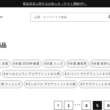
配送状況に関するお知らせ（ヤマト運輸HP）
ー
商品
WP13.2｜特集
MORELIA LS｜特集
W.PROPHECY1｜特集
 水着
#水着 2026年春夏
#水着 メンズ
#水着 練習用
#水着 長持
WP MAGIC MITA｜特集
WP STRAP｜特集
#オールインワン アクアフィットネス用
#スパッツ アクアフィットネス
スペシャルカラーパック｜特集
WP STRAP 2｜特集
ス用 ウィメンズ
#ワンピース アクアフィットネス用
#アクアフィットネス
マーガレット・ハウエル｜特集
KICKS & ECHO｜特集
･･･
1
4
5
6