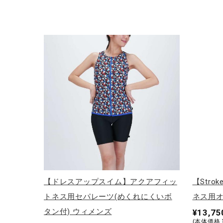
アウトドア／レイン
サポーター
健康／エクササイズ
ジュニア／キッズ
メディカル
コラボ／ライセンス
セール
その他
【ドレスアップスイム】アクアフィッ
【Str
トネス用セパレーツ(めくれにくいボ
ネス用オ
タン付) ウィメンズ
¥13,75
(本体価格 ¥