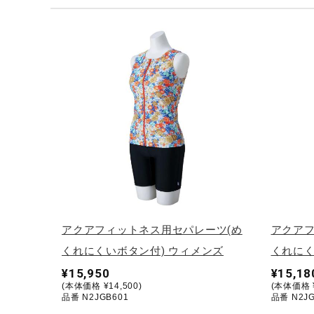
テニス／ソフトテニス
バドミントン
陸上競技
卓球
ソフトボール
柔道
ウィンタースポーツ
ワーキング
ウォーキングシューズ
アクアフィットネス用セパレーツ(め
アクアフ
ライフスタイルグッズ
くれにくいボタン付) ウィメンズ
くれにく
インナー
¥15,950
¥15,18
(本体価格 ¥14,500)
(本体価格 ¥
寝具／ミズノスリープ
品番 N2JGB601
品番 N2JG