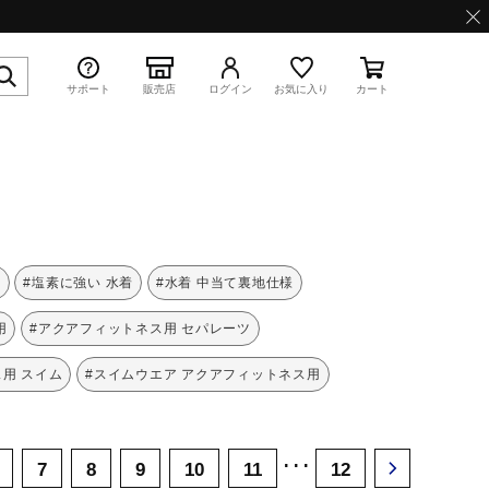
サポート
販売店
ログイン
お気に入り
カート
特集
ち
#塩素に強い 水着
#水着 中当て裏地仕様
用
#アクアフィットネス用 セパレーツ
用 スイム
#スイムウエア アクアフィットネス用
WAVE PROPHECY 13.2
･･･
7
8
9
10
11
12