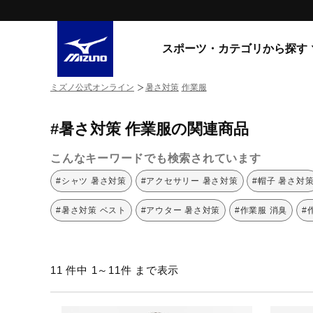
スポーツ・カテゴリから探す
ミズノ公式オンライン
暑さ対策
作業服
スニーカー
スニーカ
#暑さ対策 作業服の関連商品
ライフスタイルウエア
すべてのシリーズ
ランニング
こんなキーワードでも検索されています
WAVE PROPHECY
MORELIA LS
サッカー／フットサル
#シャツ 暑さ対策
#アクセサリー 暑さ対策
#帽子 暑さ対
WAVE RIDER
トレーニング
MXR
#暑さ対策 ベスト
#アウター 暑さ対策
#作業服 消臭
#
ゴアテックス
野球
コラボレーション
その他シリーズ
ゴルフ
11 件中 1～11件 まで表示
スイム
スニーカー商品をすべて見る
バレーボール