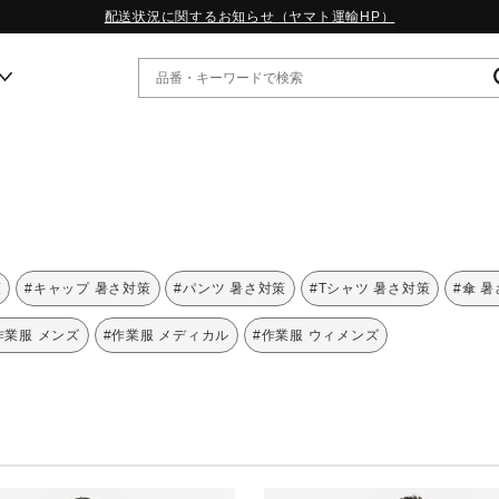
配送状況に関するお知らせ（ヤマト運輸HP）
ー
WP13.2｜特集
MORELIA LS｜特集
W.PROPHECY1｜特集
策
#キャップ 暑さ対策
#パンツ 暑さ対策
#Tシャツ 暑さ対策
#傘 
WP MAGIC MITA｜特集
WP STRAP｜特集
作業服 メンズ
#作業服 メディカル
#作業服 ウィメンズ
スペシャルカラーパック｜特集
WP STRAP 2｜特集
マーガレット・ハウエル｜特集
KICKS & ECHO｜特集