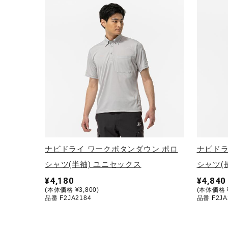
アウトドア／レイン
サポーター
健康／エクササイズ
ジュニア／キッズ
メディカル
コラボ／ライセンス
セール
その他
ナビドライ ワークボタンダウン ポロ
ナビドラ
シャツ(半袖) ユニセックス
シャツ(
¥4,180
¥4,840
(本体価格 ¥3,800)
(本体価格 ¥
品番 F2JA2184
品番 F2JA