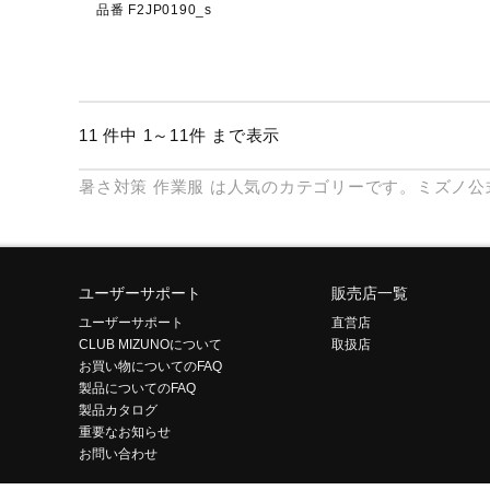
品番 F2JP0190_s
11 件中 1～11件 まで表示
暑さ対策
作業服
は人気のカテゴリーです。ミズノ公
ユーザーサポート
販売店一覧
ユーザーサポート
直営店
CLUB MIZUNOについて
取扱店
お買い物についてのFAQ
製品についてのFAQ
製品カタログ
重要なお知らせ
お問い合わせ