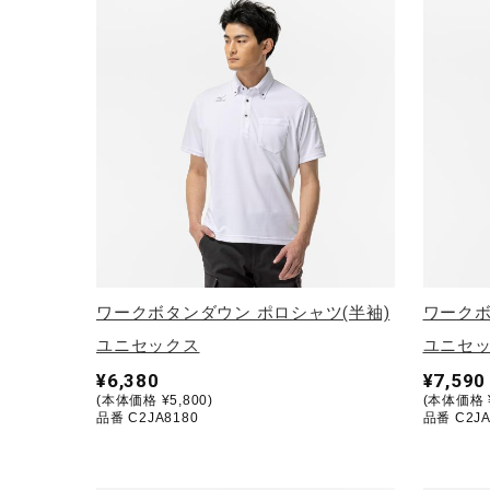
テニス／ソフトテニス
バドミントン
陸上競技
卓球
ソフトボール
柔道
ウィンタースポーツ
ワーキング
ワークボタンダウン ポロシャツ(半袖)
ワークボ
ウォーキングシューズ
ユニセックス
ユニセ
¥6,380
¥7,590
ライフスタイルグッズ
(本体価格 ¥5,800)
(本体価格 ¥
品番 C2JA8180
品番 C2JA
インナー
寝具／ミズノスリープ