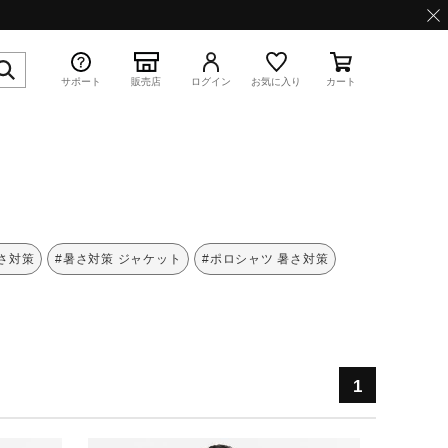
サポート
販売店
ログイン
お気に入り
カート
特集
暑さ対策
#暑さ対策 ジャケット
#ポロシャツ 暑さ対策
WAVE PROPHECY 13.2
1