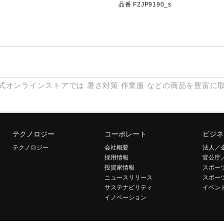
品番 F2JP9190_s
式オンラインストアでは
暑さ対策
作業服
などの商品を豊富に
テクノロジー
コーポレート
ビジネ
テクノロジー
会社概要
法人／
採用情報
官公庁
投資家情報
スポー
ニュースリリース
スポー
サステナビリティ
イベン
イノベーション