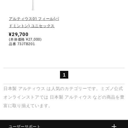
野球
アルティウス01 フィール(バ
ドミントン) ユニセックス
¥29,700
ゴルフ
(本体価格 ¥27,000)
品番 73JTB201
スイム
1
バレーボール
日本製
アルティウス
は人気のカテゴリーです。ミズノ公式
オンラインストアでは
日本製
アルティウス
などの商品を豊
テニス／ソフトテニス
富に取り揃えています。
バドミントン
ユーザーサポート