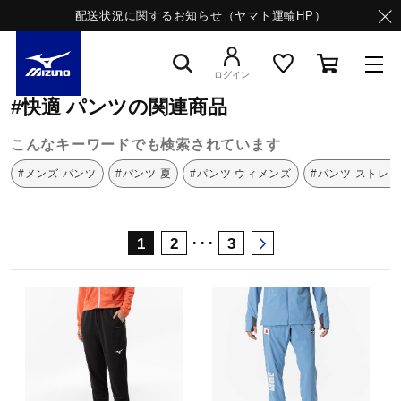
配送状況に関するお知らせ（ヤマト運輸HP）
ミズノ公式オンライン
快適
パンツ
ログイン
#快適 パンツの関連商品
スニーカー
こんなキーワードでも検索されています
#メンズ パンツ
#パンツ 夏
#パンツ ウィメンズ
#パンツ ストレ
ライフスタイルウエア
･･･
1
2
3
ランニング
サッカー／フットサル
トレーニング