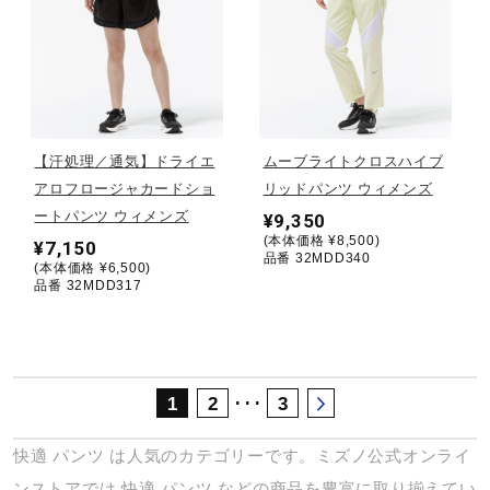
サポート
直営店一覧
【汗処理／通気】ドライエ
ムーブライトクロスハイブ
取扱店一覧
アロフロージャカードショ
リッドパンツ ウィメンズ
ートパンツ ウィメンズ
¥9,350
(本体価格 ¥8,500)
¥7,150
品番 32MDD340
(本体価格 ¥6,500)
品番 32MDD317
･･･
1
2
3
快適
パンツ
は人気のカテゴリーです。ミズノ公式オンライ
ンストアでは
快適
パンツ
などの商品を豊富に取り揃えてい