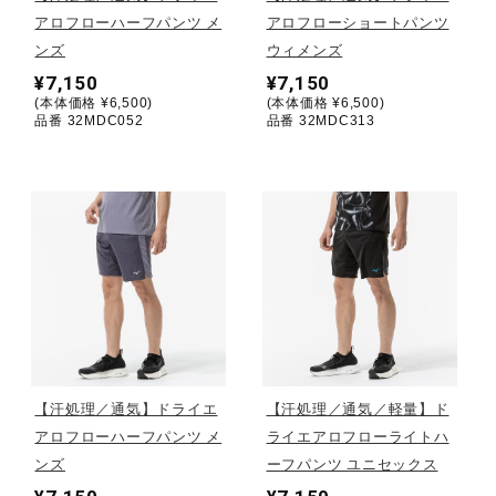
アロフローハーフパンツ メ
アロフローショートパンツ
陸上競技
ンズ
ウィメンズ
¥7,150
¥7,150
(本体価格 ¥6,500)
(本体価格 ¥6,500)
品番 32MDC052
品番 32MDC313
卓球
ソフトボール
柔道
ウィンタースポーツ
【汗処理／通気】ドライエ
【汗処理／通気／軽量】ド
アロフローハーフパンツ メ
ライエアロフローライトハ
ワーキング
ンズ
ーフパンツ ユニセックス