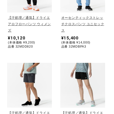
野球
【汗処理／通気】ドライエ
オーセンティックストレッ
アロフローパンツ ウィメン
チクロスパンツ ユニセック
ズ
ス
ゴルフ
¥10,120
¥15,400
(本体価格 ¥9,200)
(本体価格 ¥14,000)
品番 32MDD820
品番 32MDBPA3
スイム
バレーボール
テニス／ソフトテニス
バドミントン
【汗処理／通気】ドライエ
【汗処理／通気】ドライエ