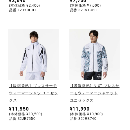
¥2,640
¥7,700
(本体価格 ¥2,400)
(本体価格 ¥7,000)
ウォーキングシューズ
品番 12JYBU01
品番 32JA1U60
ライフスタイルグッズ
インナー
寝具／ミズノスリープ
【吸湿発熱】ブレスサーモ
【吸湿発熱】N-XT ブレスサ
ウォーマーシャツ ユニセッ
ーモウォーマージャケット
アウトドア／レイン
クス
ユニセックス
¥11,550
¥11,990
(本体価格 ¥10,500)
(本体価格 ¥10,900)
サポーター
品番 32JE7550
品番 32JEB740