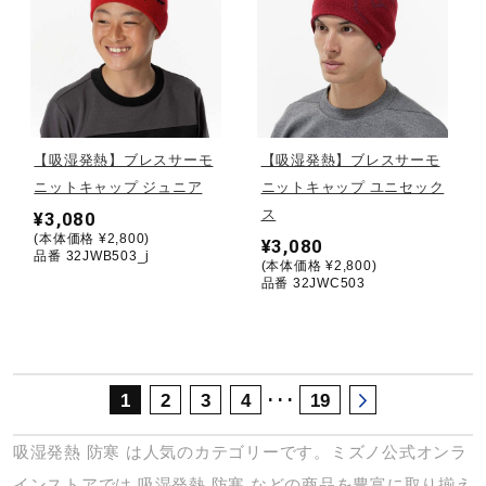
サポート
直営店一覧
【吸湿発熱】ブレスサーモ
【吸湿発熱】ブレスサーモ
取扱店一覧
ニットキャップ ジュニア
ニットキャップ ユニセック
ス
¥3,080
(本体価格 ¥2,800)
¥3,080
品番 32JWB503_j
(本体価格 ¥2,800)
品番 32JWC503
･･･
1
2
3
4
19
吸湿発熱
防寒
は人気のカテゴリーです。ミズノ公式オンラ
インストアでは
吸湿発熱
防寒
などの商品を豊富に取り揃え