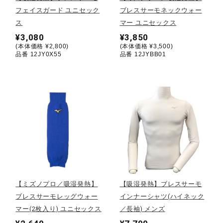
フェイスガード ユニセック
ブレスサーモネックウォー
陸上競技
ス
マー ユニセックス
¥3,080
¥3,850
(本体価格 ¥2,800)
(本体価格 ¥3,500)
品番 12JY0X55
品番 12JYBB01
卓球
ソフトボール
柔道
ウィンタースポーツ
【ミズノプロ／吸湿発熱】
【吸湿発熱】ブレスサーモ
ブレスサーモレッグウォー
インナーシャツ(ハイネック
ワーキング
マー(2枚入り) ユニセックス
／長袖) メンズ