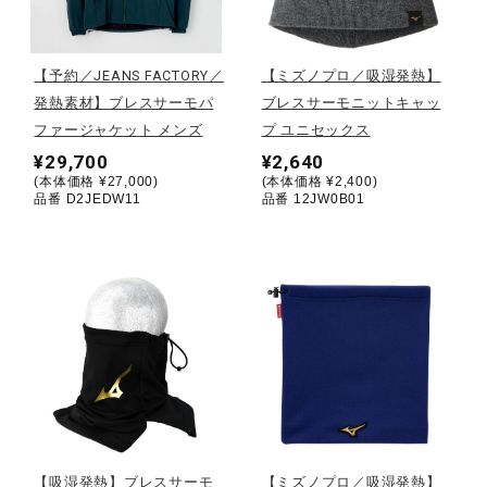
野球
【予約／JEANS FACTORY／
【ミズノプロ／吸湿発熱】
発熱素材】ブレスサーモパ
ブレスサーモニットキャッ
ファージャケット メンズ
プ ユニセックス
ゴルフ
¥29,700
¥2,640
(本体価格 ¥27,000)
(本体価格 ¥2,400)
品番 D2JEDW11
品番 12JW0B01
スイム
バレーボール
テニス／ソフトテニス
バドミントン
【吸湿発熱】ブレスサーモ
【ミズノプロ／吸湿発熱】