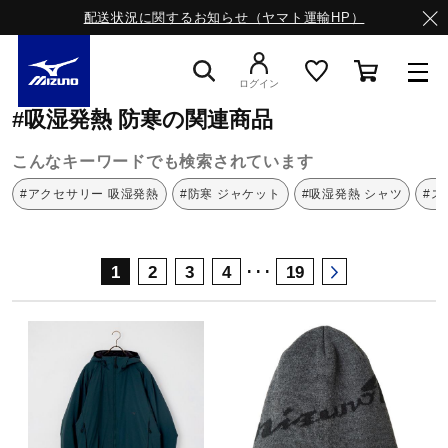
配送状況に関するお知らせ（ヤマト運輸HP）
ミズノ公式オンライン
吸湿発熱
防寒
ログイン
#吸湿発熱 防寒の関連商品
スニーカー
こんなキーワードでも検索されています
#アクセサリー 吸湿発熱
#防寒 ジャケット
#吸湿発熱 シャツ
#ス
ライフスタイルウエア
･･･
1
2
3
4
19
ランニング
サッカー／フットサル
トレーニング