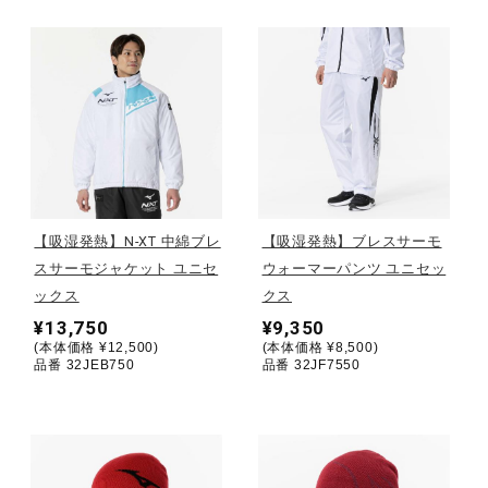
健康／エクササイズ
ジュニア／キッズ
メディカル
【吸湿発熱】N-XT 中綿ブレ
【吸湿発熱】ブレスサーモ
コラボ／ライセンス
スサーモジャケット ユニセ
ウォーマーパンツ ユニセッ
ックス
クス
¥13,750
¥9,350
セール
(本体価格 ¥12,500)
(本体価格 ¥8,500)
品番 32JEB750
品番 32JF7550
その他