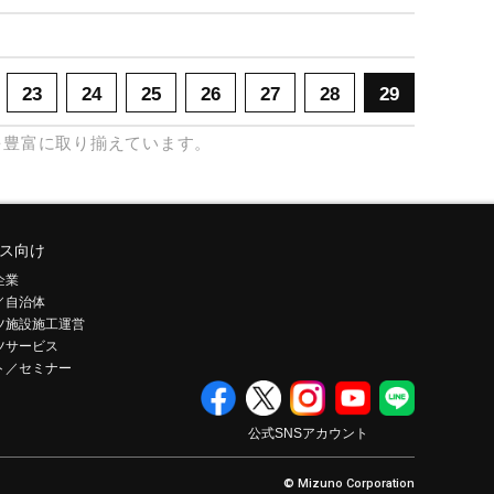
23
24
25
26
27
28
29
を豊富に取り揃えています。
ス向け
企業
／自治体
ツ施設施工運営
ツサービス
ト／セミナー
公式SNSアカウント
© Mizuno Corporation