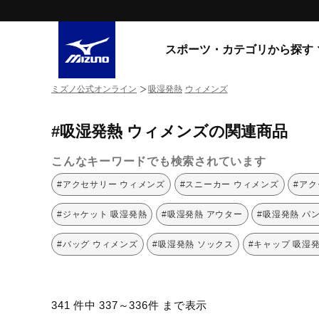
スポーツ・カテゴリから探す
ミズノ公式オンライン
吸湿発熱
ウィメンズ
スニーカー
スニーカ
#吸湿発熱 ウィメンズの関連商品
ライフスタイルウエア
すべてのシリーズ
ランニング
こんなキーワードでも検索されています
WAVE PROPHECY
MORELIA LS
サッカー／フットサル
#アクセサリー ウィメンズ
#スニーカー ウィメンズ
#アク
WAVE RIDER
トレーニング
MXR
#ジャケット 吸湿発熱
#吸湿発熱 アウター
#吸湿発熱 パ
ゴアテックス
野球
コラボレーション
#バッグ ウィメンズ
#吸湿発熱 ソックス
#キャップ 吸湿
その他シリーズ
ゴルフ
スイム
スニーカー商品をすべて見る
341 件中 337～336件 まで表示
バレーボール