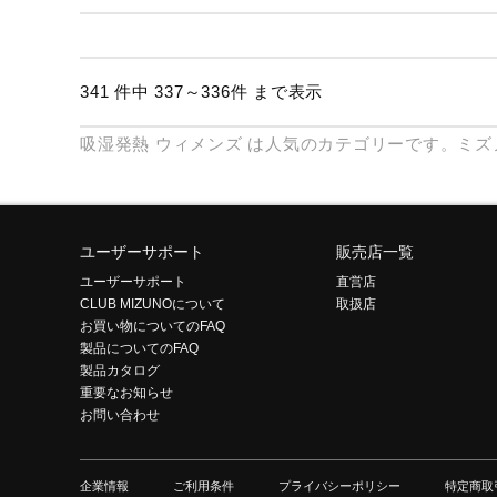
テニス／ソフトテニス
バドミントン
341 件中 337～336件 まで表示
陸上競技
吸湿発熱
ウィメンズ
は人気のカテゴリーです。ミズ
卓球
ソフトボール
柔道
ユーザーサポート
販売店一覧
ウィンタースポーツ
ユーザーサポート
直営店
CLUB MIZUNOについて
取扱店
ワーキング
お買い物についてのFAQ
ウォーキングシューズ
製品についてのFAQ
製品カタログ
ライフスタイルグッズ
重要なお知らせ
お問い合わせ
インナー
寝具／ミズノスリープ
企業情報
ご利用条件
プライバシーポリシー
特定商取