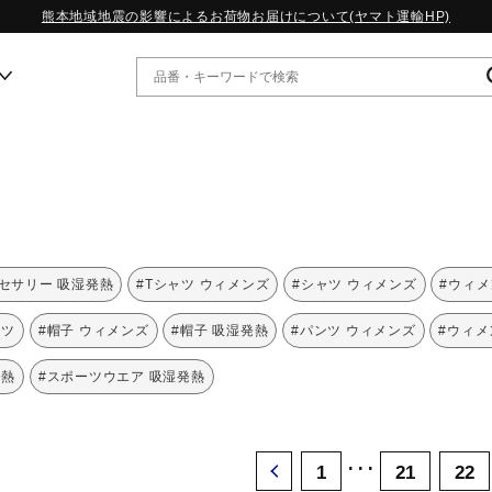
熊本地域地震の影響によるお荷物お届けについて(ヤマト運輸HP)
ー
WP13.2｜特集
MORELIA LS｜特集
W.PROPHECY1｜特集
セサリー 吸湿発熱
#Tシャツ ウィメンズ
#シャツ ウィメンズ
#ウィメ
WP MAGIC MITA｜特集
WP STRAP｜特集
ンツ
#帽子 ウィメンズ
#帽子 吸湿発熱
#パンツ ウィメンズ
#ウィメ
スペシャルカラーパック｜特集
WP STRAP 2｜特集
発熱
#スポーツウエア 吸湿発熱
マーガレット・ハウエル｜特集
KICKS & ECHO｜特集
･･･
1
21
22