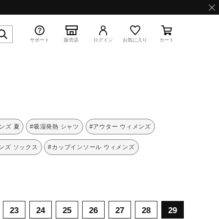
サポート
販売店
ログイン
お気に入り
カート
特集
ンズ 夏
#吸湿発熱 シャツ
#アウター ウィメンズ
ンズ ソックス
#カップインソール ウィメンズ
WAVE PROPHECY 13.2
23
24
25
26
27
28
29