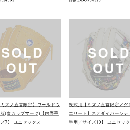
R34303
品番 1AJGR34313
【ミズノ直営限定】ワールドウ
軟式用【ミズノ直営限定／グ
版(青カップマーク)【内野手
エリート】ネオダイバーシテ
ズ7】 ユニセックス
手用／サイズ10】 ユニセッ