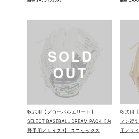
品番 1AJGR33303
品番 1AJG
軟式用【グローバルエリート】
軟式用
SELECT BASEBALL DREAM PACK【内
ィン復刻
野手用／サイズ9】 ユニセックス
用／サイ