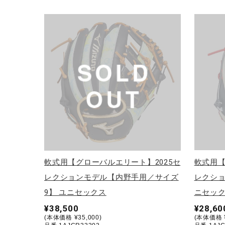
アウトドア／レイン
サポーター
健康／エクササイズ
ジュニア／キッズ
メディカル
コラボ／ライセンス
セール
その他
軟式用【グローバルエリート】2025セ
軟式用
レクションモデル【内野手用／サイズ
レクショ
9】 ユニセックス
ニセッ
¥38,500
¥28,60
(本体価格 ¥35,000)
(本体価格 ¥