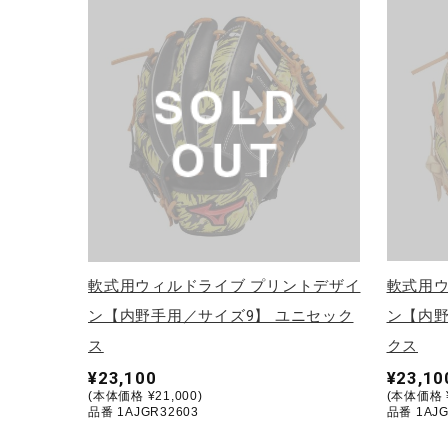
テニス／ソフトテニス
バドミントン
陸上競技
卓球
ソフトボール
柔道
ウィンタースポーツ
ワーキング
軟式用ウィルドライブ プリントデザイ
軟式用ウ
ウォーキングシューズ
ン【内野手用／サイズ9】 ユニセック
ン【内野
ス
クス
ライフスタイルグッズ
¥23,100
¥23,10
インナー
(本体価格 ¥21,000)
(本体価格 ¥
品番 1AJGR32603
品番 1AJG
寝具／ミズノスリープ