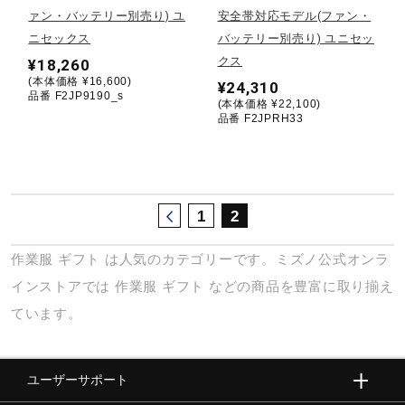
ァン・バッテリー別売り) ユ
安全帯対応モデル(ファン・
ウォーキングシューズ
ニセックス
バッテリー別売り) ユニセッ
クス
¥18,260
(本体価格 ¥16,600)
¥24,310
ライフスタイルグッズ
品番 F2JP9190_s
(本体価格 ¥22,100)
品番 F2JPRH33
インナー
1
2
寝具／ミズノスリープ
作業服
ギフト
は人気のカテゴリーです。ミズノ公式オンラ
インストアでは
作業服
ギフト
などの商品を豊富に取り揃え
アウトドア／レイン
ています。
サポーター
ユーザーサポート