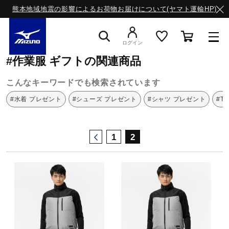
熊本地域地震の影響によるお荷物お届けについて(ヤマト運輸HP)
ミズノ公式オンライン
作業服
ギフト
ログイン
#作業服 ギフトの関連商品
スニーカー
こんなキーワードでも検索されています
#水着 プレゼント
#シューズ プレゼント
#シャツ プレゼント
#T
ライフスタイルウエア
1
2
ランニング
サッカー／フットサル
トレーニング