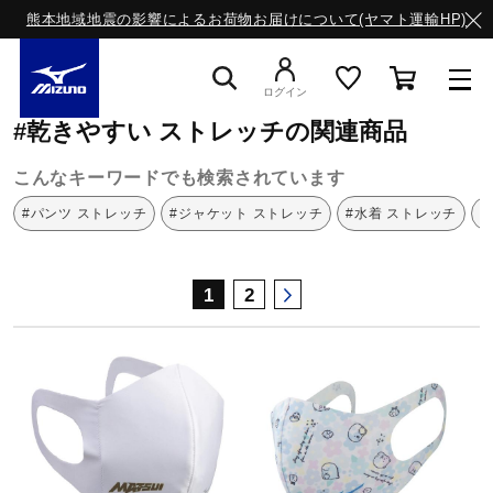
熊本地域地震の影響によるお荷物お届けについて(ヤマト運輸HP)
ミズノ公式オンライン
乾きやすい
ストレッチ
ログイン
#乾きやすい ストレッチの関連商品
スニーカー
こんなキーワードでも検索されています
#パンツ ストレッチ
#ジャケット ストレッチ
#水着 ストレッチ
#
ライフスタイルウエア
1
2
ランニング
サッカー／フットサル
トレーニング