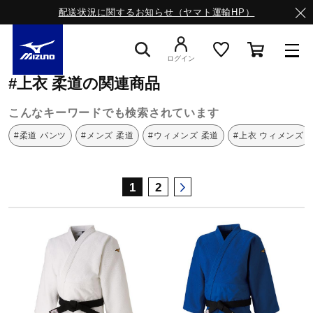
配送状況に関するお知らせ（ヤマト運輸HP）
ミズノ公式オンライン
上衣
柔道
ログイン
#上衣 柔道の関連商品
スニーカー
こんなキーワードでも検索されています
#柔道 パンツ
#メンズ 柔道
#ウィメンズ 柔道
#上衣 ウィメンズ
ライフスタイルウエア
1
2
ランニング
サッカー／フットサル
トレーニング