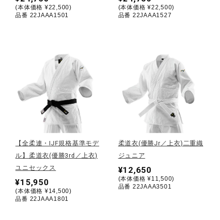
(本体価格 ¥22,500)
(本体価格 ¥22,500)
品番 22JAAA1501
品番 22JAAA1527
ウォーキングシューズ
ライフスタイルグッズ
インナー
寝具／ミズノスリープ
【全柔連・IJF規格基準モデ
柔道衣(優勝Jr／上衣)二重織
ル】柔道衣(優勝3rd／上衣)
ジュニア
アウトドア／レイン
ユニセックス
¥12,650
(本体価格 ¥11,500)
¥15,950
品番 22JAAA3501
(本体価格 ¥14,500)
サポーター
品番 22JAAA1801