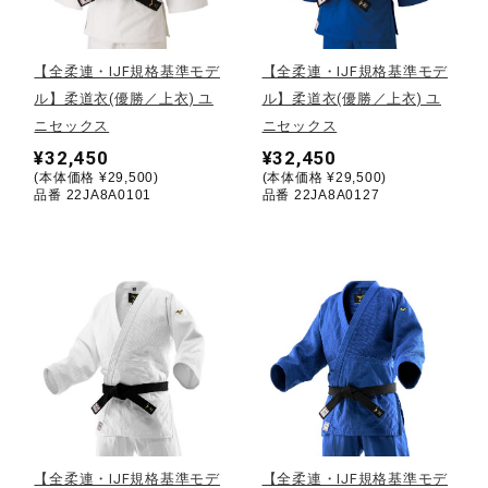
野球
【全柔連・IJF規格基準モデ
【全柔連・IJF規格基準モデ
ル】柔道衣(優勝／上衣) ユ
ル】柔道衣(優勝／上衣) ユ
ニセックス
ニセックス
ゴルフ
¥32,450
¥32,450
(本体価格 ¥29,500)
(本体価格 ¥29,500)
品番 22JA8A0101
品番 22JA8A0127
スイム
バレーボール
テニス／ソフトテニス
バドミントン
【全柔連・IJF規格基準モデ
【全柔連・IJF規格基準モデ