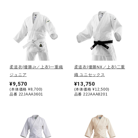
健康／エクササイズ
ジュニア／キッズ
メディカル
柔道衣(優勝Jr／上衣)一重織
柔道衣(優勝NX／上衣)二重
コラボ／ライセンス
ジュニア
織 ユニセックス
¥9,570
¥13,750
(本体価格 ¥8,700)
(本体価格 ¥12,500)
品番 22JAAA3601
品番 22JAAA8201
セール
その他