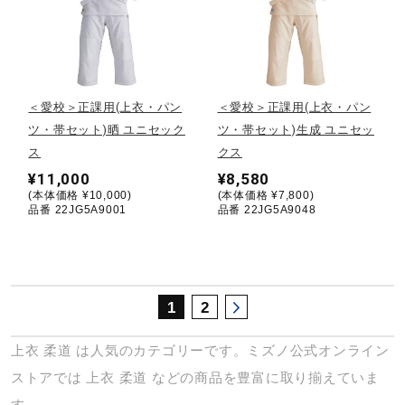
サポート
直営店一覧
＜愛校＞正課用(上衣・パン
＜愛校＞正課用(上衣・パン
ツ・帯セット)晒 ユニセック
ツ・帯セット)生成 ユニセッ
取扱店一覧
ス
クス
¥11,000
¥8,580
(本体価格 ¥10,000)
(本体価格 ¥7,800)
品番 22JG5A9001
品番 22JG5A9048
1
2
上衣
柔道
は人気のカテゴリーです。ミズノ公式オンライン
ストアでは
上衣
柔道
などの商品を豊富に取り揃えていま
す。