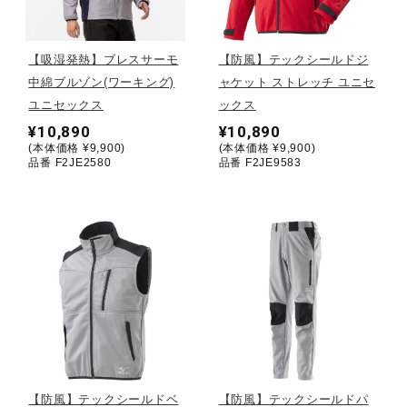
野球
【吸湿発熱】ブレスサーモ
【防風】テックシールドジ
中綿ブルゾン(ワーキング)
ャケット ストレッチ ユニセ
ユニセックス
ックス
ゴルフ
¥10,890
¥10,890
(本体価格 ¥9,900)
(本体価格 ¥9,900)
品番 F2JE2580
品番 F2JE9583
スイム
バレーボール
テニス／ソフトテニス
バドミントン
【防風】テックシールドベ
【防風】テックシールドパ