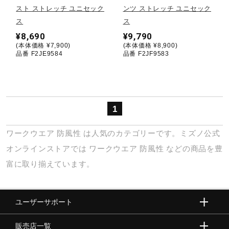
スト ストレッチ ユニセック
ンツ ストレッチ ユニセック
ス
ス
陸上競技
¥8,690
¥9,790
(本体価格 ¥7,900)
(本体価格 ¥8,900)
品番 F2JE9584
品番 F2JF9583
卓球
ソフトボール
1
ワークウエア
防風性
は人気のカテゴリーです。ミズノ公式
柔道
オンラインストアでは
ワークウエア
防風性
などの商品を豊
富に取り揃えています。
ウィンタースポーツ
ユーザーサポート
ワーキング
販売店一覧