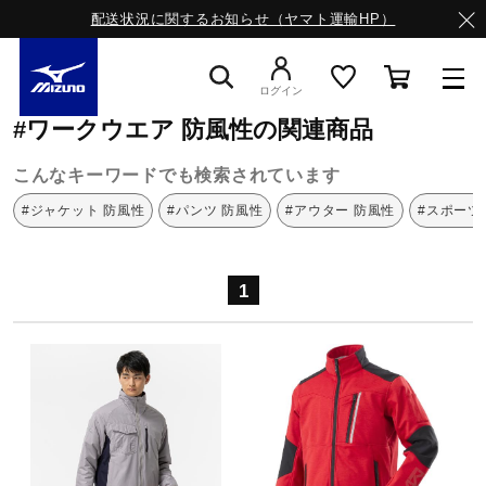
配送状況に関するお知らせ（ヤマト運輸HP）
ミズノ公式オンライン
ワークウエア
防風性
ログイン
#ワークウエア 防風性の関連商品
スニーカー
こんなキーワードでも検索されています
#ジャケット 防風性
#パンツ 防風性
#アウター 防風性
#スポーツ
ライフスタイルウエア
1
ランニング
サッカー／フットサル
トレーニング