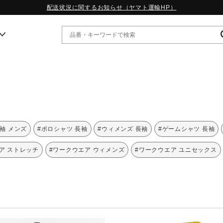
配送状況に関するお知らせ（ヤマト運輸HP）
ー
WP13.2｜特集
MORELIA LS｜特集
W.PROPHECY1｜特集
長袖 メンズ
#ポロシャツ 長袖
#ウィメンズ 長袖
#ゲームシャツ 長袖
WP MAGIC MITA｜特集
WP STRAP｜特集
ア ストレッチ
#ワークウエア ウィメンズ
#ワークウエア ユニセックス
スペシャルカラーパック｜特集
WP STRAP 2｜特集
マーガレット・ハウエル｜特集
KICKS & ECHO｜特集