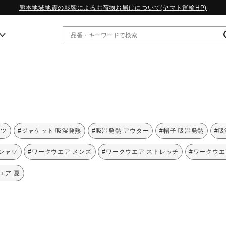
熊本地域地震の影響によるお荷物お届けについて(ヤマト運輸HP)
ー
WP13.2｜特集
MORELIA LS｜特集
W.PROPHECY1｜特集
ンツ
#ジャケット 吸湿発熱
#吸湿発熱 アウター
#帽子 吸湿発熱
#吸
WP MAGIC MITA｜特集
WP STRAP｜特集
Tシャツ
#ワークウエア メンズ
#ワークウエア ストレッチ
#ワークウエ
スペシャルカラーパック｜特集
WP STRAP 2｜特集
エア 夏
マーガレット・ハウエル｜特集
KICKS & ECHO｜特集