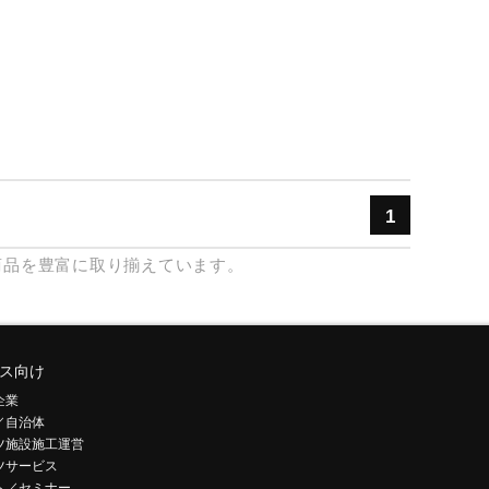
1
商品を豊富に取り揃えています。
ス向け
企業
／自治体
ツ施設施工運営
ツサービス
ト／セミナー