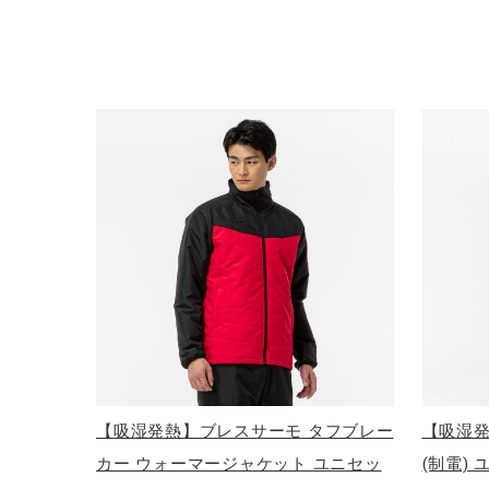
アウトドア／レイン
サポーター
健康／エクササイズ
ジュニア／キッズ
メディカル
コラボ／ライセンス
セール
その他
【吸湿発熱】ブレスサーモ タフブレー
【吸湿
カー ウォーマージャケット ユニセッ
(制電)