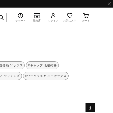
サポート
販売店
ログイン
お気に入り
カート
特集
湿発熱 ソックス
#キャップ 吸湿発熱
ア ウィメンズ
#ワークウエア ユニセックス
WAVE PROPHECY 13.2
1