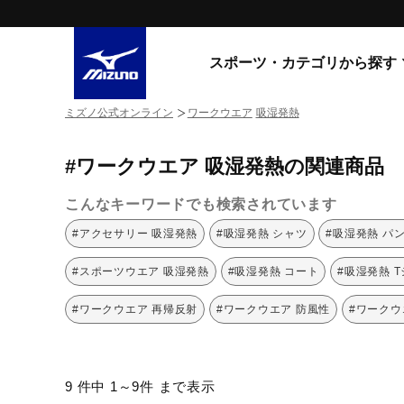
スポーツ・カテゴリから探す
ミズノ公式オンライン
ワークウエア
吸湿発熱
スニーカー
スニーカ
#ワークウエア 吸湿発熱の関連商品
ライフスタイルウエア
すべてのシリーズ
ランニング
こんなキーワードでも検索されています
WAVE PROPHECY
MORELIA LS
サッカー／フットサル
#アクセサリー 吸湿発熱
#吸湿発熱 シャツ
#吸湿発熱 パ
WAVE RIDER
トレーニング
MXR
#スポーツウエア 吸湿発熱
#吸湿発熱 コート
#吸湿発熱 
ゴアテックス
野球
コラボレーション
#ワークウエア 再帰反射
#ワークウエア 防風性
#ワークウ
その他シリーズ
ゴルフ
スイム
スニーカー商品をすべて見る
9 件中 1～9件 まで表示
バレーボール