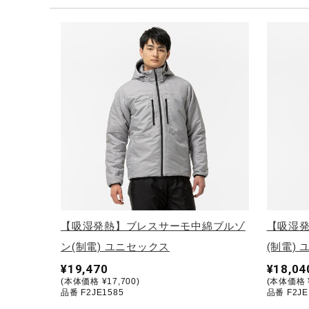
テニス／ソフトテニス
バドミントン
陸上競技
卓球
ソフトボール
柔道
ウィンタースポーツ
ワーキング
ウォーキングシューズ
【吸湿発熱】ブレスサーモ中綿ブルゾ
【吸湿
ライフスタイルグッズ
ン(制電) ユニセックス
(制電)
インナー
¥19,470
¥18,04
(本体価格 ¥17,700)
(本体価格 ¥
寝具／ミズノスリープ
品番 F2JE1585
品番 F2JE