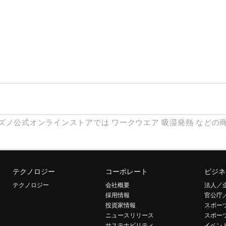
ズノ公式オンラインストアでは
ワークウエア
吸湿発熱
などの
テクノロジー
コーポレート
ビジネ
テクノロジー
会社概要
法人／
採用情報
官公庁
投資家情報
スポー
ニュースリリース
スポー
サステナビリティ
イベン