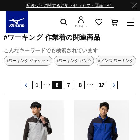
配送状況に関するお知らせ（ヤマト運輸HP）
ミズノ公式オンライン
ワーキング
作業着
ログイン
#ワーキング 作業着の関連商品
スニーカー
こんなキーワードでも検索されています
#ワーキング ジャケット
#ワーキング パンツ
#メンズ ワーキング
ライフスタイルウエア
･･･
･･･
1
6
7
8
17
ランニング
サッカー／フットサル
トレーニング