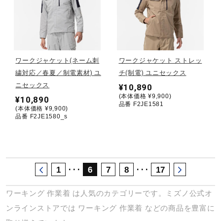
サポート
直営店一覧
ワークジャケット(ネーム刺
ワークジャケット ストレッ
繍対応／春夏／制電素材) ユ
チ(制電) ユニセックス
取扱店一覧
ニセックス
¥10,890
(本体価格 ¥9,900)
¥10,890
品番 F2JE1581
(本体価格 ¥9,900)
品番 F2JE1580_s
･･･
･･･
1
6
7
8
17
ワーキング
作業着
は人気のカテゴリーです。ミズノ公式オ
ンラインストアでは
ワーキング
作業着
などの商品を豊富に