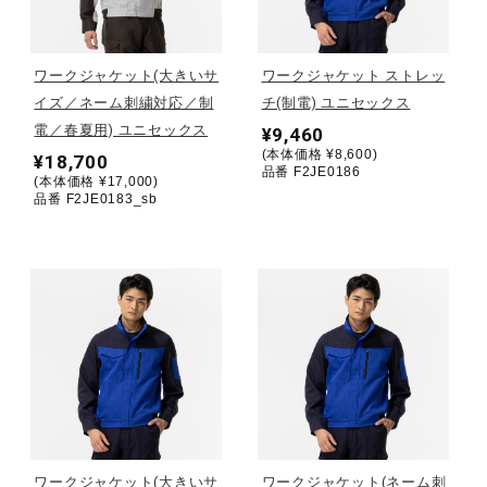
野球
ワークジャケット(大きいサ
ワークジャケット ストレッ
イズ／ネーム刺繍対応／制
チ(制電) ユニセックス
電／春夏用) ユニセックス
¥9,460
ゴルフ
(本体価格 ¥8,600)
¥18,700
品番 F2JE0186
(本体価格 ¥17,000)
品番 F2JE0183_sb
スイム
バレーボール
テニス／ソフトテニス
バドミントン
ワークジャケット(大きいサ
ワークジャケット(ネーム刺