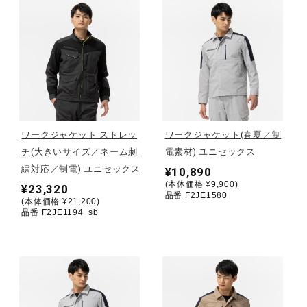
健康／エクササイズ
ジュニア／キッズ
メディカル
ワークジャケット ストレッ
ワークジャケット(春夏／制
チ(大きいサイズ／ネーム刺
電素材) ユニセックス
コラボ／ライセンス
繍対応／制電) ユニセックス
¥10,890
(本体価格 ¥9,900)
¥23,320
品番 F2JE1580
(本体価格 ¥21,200)
品番 F2JE1194_sb
セール
その他