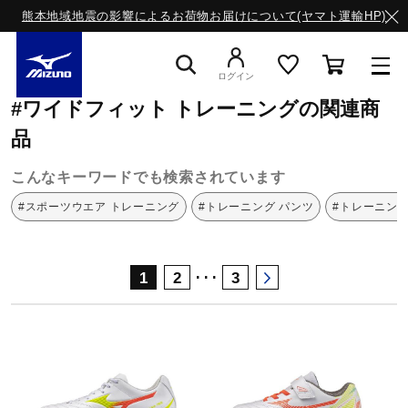
熊本地域地震の影響によるお荷物お届けについて(ヤマト運輸HP)
ミズノ公式オンライン
ワイドフィット
トレーニング
ログイン
#ワイドフィット トレーニングの関連商
スニーカー
品
こんなキーワードでも検索されています
ライフスタイルウエア
#スポーツウエア トレーニング
#トレーニング パンツ
#トレーニング
ランニング
･･･
1
2
3
サッカー／フットサル
トレーニング