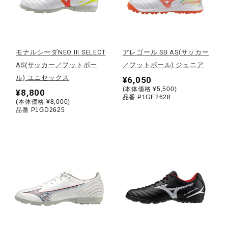
野球
モナルシーダNEO III SELECT
アレゴール SB AS(サッカー
AS(サッカー／フットボー
／フットボール) ジュニア
ゴルフ
ル) ユニセックス
¥6,050
(本体価格 ¥5,500)
¥8,800
品番 P1GE2628
(本体価格 ¥8,000)
スイム
品番 P1GD2625
バレーボール
テニス／ソフトテニス
バドミントン