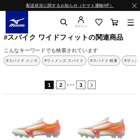
配送状況に関するお知らせ（ヤマト運輸HP）
ミズノ公式オンライン
スパイク
ワイドフィット
ログイン
#スパイク ワイドフィットの関連商品
スニーカー
こんなキーワードでも検索されています
#スパイク メンズ
#ウィメンズ スパイク
#スパイク 軽量
#サッカ
ライフスタイルウエア
･･･
1
2
3
ランニング
サッカー／フットサル
トレーニング