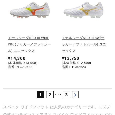
サポート
直営店一覧
モナルシーダNEO III WIDE
モナルシーダNEO III SW(サ
取扱店一覧
PRO(サッカー／フットボー
ッカー／フットボール) ユニ
ル) ユニセックス
セックス
¥14,300
¥13,750
(本体価格 ¥13,000)
(本体価格 ¥12,500)
品番 P1GA2623
品番 P1GA2624
･･･
1
2
3
スパイク
ワイドフィット
は人気のカテゴリーです。ミズノ
公式オンラインストアでは
スパイク
ワイドフィット
などの