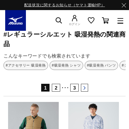
配送状況に関するお知らせ（ヤマト運輸HP）
ミズノ公式オンライン
レギュラーシルエット
吸湿発熱
ログイン
#レギュラーシルエット 吸湿発熱の関連商
スニーカー
品
こんなキーワードでも検索されています
ライフスタイルウエア
#アクセサリー 吸湿発熱
#吸湿発熱 シャツ
#吸湿発熱 パンツ
#シ
ランニング
･･･
1
2
3
サッカー／フットサル
トレーニング