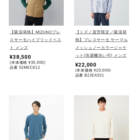
野球
【吸湿発熱】MIZUNOブレ
【ミズノ直営限定／吸湿発
スサーモハイブリッドベス
熱】ブレスサーモ サーマル
ゴルフ
ト メンズ
メッシュノーカラージャケ
ット(洗濯機洗い可) メンズ
¥38,500
(本体価格 ¥35,000)
スイム
¥22,000
品番 52MEC612
(本体価格 ¥20,000)
品番 B2JEA531
バレーボール
テニス／ソフトテニス
バドミントン