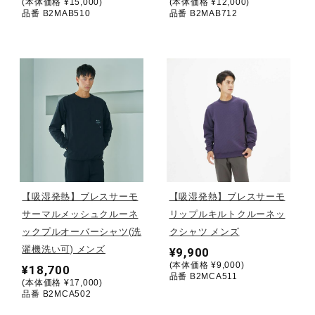
(本体価格 ¥15,000)
(本体価格 ¥12,000)
品番 B2MAB510
品番 B2MAB712
健康／エクササイズ
ジュニア／キッズ
メディカル
コラボ／ライセンス
【吸湿発熱】ブレスサーモ
【吸湿発熱】ブレスサーモ
サーマルメッシュクルーネ
リップルキルトクルーネッ
セール
ックプルオーバーシャツ(洗
クシャツ メンズ
濯機洗い可) メンズ
¥9,900
(本体価格 ¥9,000)
¥18,700
その他
品番 B2MCA511
(本体価格 ¥17,000)
品番 B2MCA502