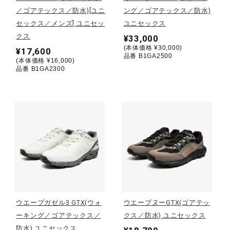
／ゴアテックス／防水)[ユニ
ング／ゴアテックス／防水)
陸上競技
セックス／メンズ] ユニセッ
ユニセックス
クス
¥33,000
(本体価格 ¥30,000)
¥17,600
品番 B1GA2500
卓球
(本体価格 ¥16,000)
品番 B1GA2300
ソフトボール
柔道
ウィンタースポーツ
ウエーブガゼル3 GTX(ウォ
ウエーブヌーGTX(ゴアテッ
ワーキング
ーキング／ゴアテックス／
クス／防水) ユニセックス
防水) ユニセックス