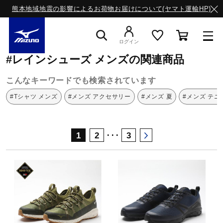
熊本地域地震の影響によるお荷物お届けについて(ヤマト運輸HP)
ミズノ公式オンライン
レインシューズ
メンズ
ログイン
#レインシューズ メンズの関連商品
スニーカー
こんなキーワードでも検索されています
#Tシャツ メンズ
#メンズ アクセサリー
#メンズ 夏
#メンズ テニ
ライフスタイルウエア
･･･
1
2
3
ランニング
サッカー／フットサル
トレーニング