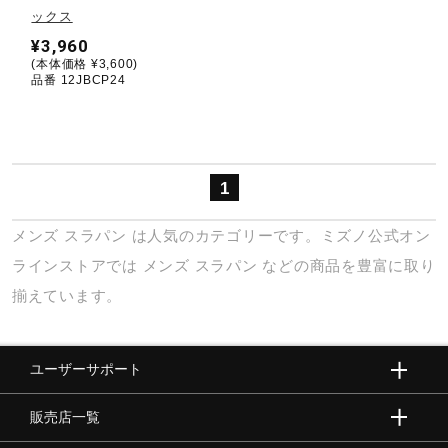
ックス
¥3,960
陸上競技
(本体価格 ¥3,600)
品番 12JBCP24
卓球
1
ソフトボール
メンズ
スラパン
は人気のカテゴリーです。ミズノ公式オン
柔道
ラインストアでは
メンズ
スラパン
などの商品を豊富に取り
揃えています。
ウィンタースポーツ
ユーザーサポート
ワーキング
販売店一覧