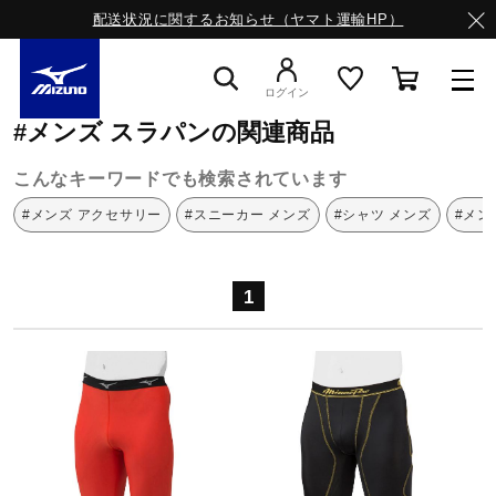
配送状況に関するお知らせ（ヤマト運輸HP）
ミズノ公式オンライン
メンズ
スラパン
ログイン
#メンズ スラパンの関連商品
スニーカー
こんなキーワードでも検索されています
#メンズ アクセサリー
#スニーカー メンズ
#シャツ メンズ
#メン
ライフスタイルウエア
1
ランニング
サッカー／フットサル
トレーニング