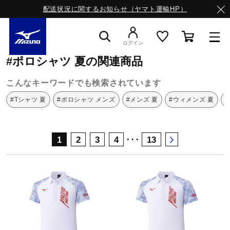
配送状況に関するお知らせ（ヤマト運輸HP）
ミズノ公式オンライン
ポロシャツ
夏
ログイン
#ポロシャツ 夏の関連商品
スニーカー
こんなキーワードでも検索されています
#Tシャツ 夏
#ポロシャツ メンズ
#メンズ 夏
#ウィメンズ 夏
ライフスタイルウエア
･･･
1
2
3
4
13
ランニング
サッカー／フットサル
トレーニング