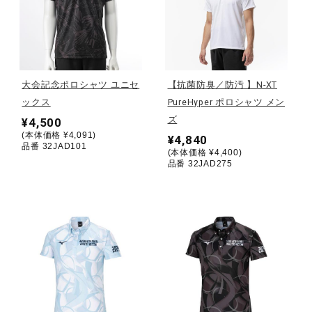
健康／エクササイズ
ジュニア／キッズ
大会記念ポロシャツ ユニセ
【抗菌防臭／防汚 】N-XT
ックス
PureHyper ポロシャツ メン
メディカル
ズ
¥4,500
(本体価格 ¥4,091)
¥4,840
品番 32JAD101
(本体価格 ¥4,400)
品番 32JAD275
コラボ／ライセンス
セール
その他