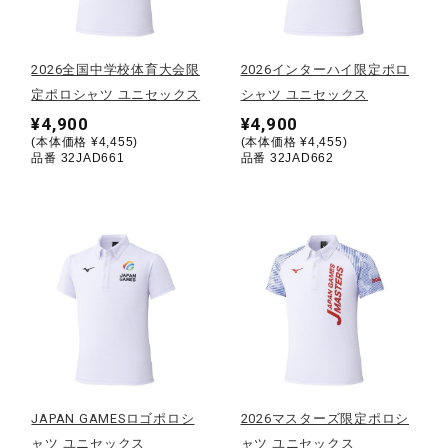
野球
2026全国中学校体育大会限
2026インターハイ限定ポロ
定ポロシャツ ユニセックス
シャツ ユニセックス
¥4,900
¥4,900
ゴルフ
(本体価格 ¥4,455)
(本体価格 ¥4,455)
品番 32JAD661
品番 32JAD662
スイム
バレーボール
テニス／ソフトテニス
JAPAN GAMESロゴポロシ
2026マスターズ限定ポロシ
バドミントン
ャツ ユニセックス
ャツ ユニセックス