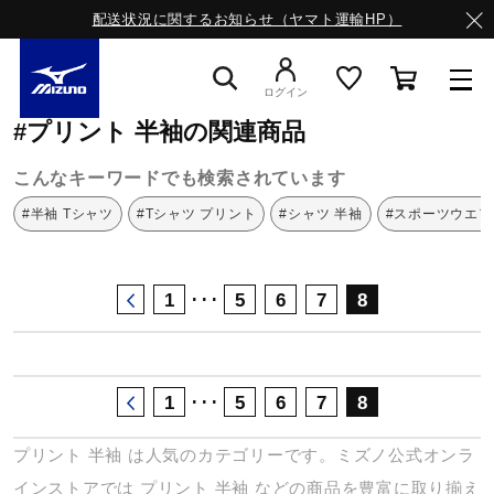
配送状況に関するお知らせ（ヤマト運輸HP）
ミズノ公式オンライン
プリント
半袖
ログイン
#プリント 半袖の関連商品
スニーカー
こんなキーワードでも検索されています
#半袖 Tシャツ
#Tシャツ プリント
#シャツ 半袖
#スポーツウエア
ライフスタイルウエア
･･･
1
5
6
7
8
ランニング
サッカー／フットサル
･･･
1
5
6
7
8
プリント
半袖
は人気のカテゴリーです。ミズノ公式オンラ
トレーニング
インストアでは
プリント
半袖
などの商品を豊富に取り揃え