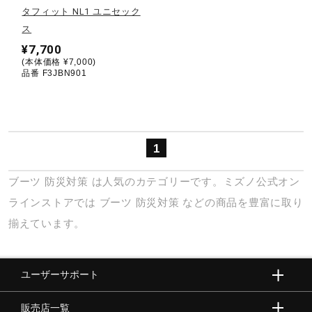
タフィット NL1 ユニセック
ス
陸上競技
¥7,700
(本体価格 ¥7,000)
品番 F3JBN901
卓球
ソフトボール
1
ブーツ
防災対策
は人気のカテゴリーです。ミズノ公式オン
柔道
ラインストアでは
ブーツ
防災対策
などの商品を豊富に取り
揃えています。
ウィンタースポーツ
ユーザーサポート
ワーキング
販売店一覧