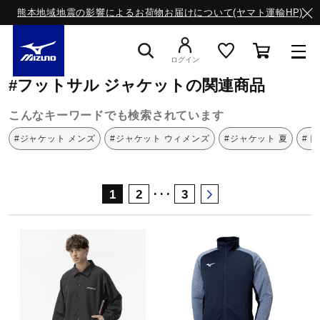
熊本地域地震の影響によるお荷物お届けについて(ヤマト運輸HP)
ミズノ公式オンライン
フットサル
ジャケット
ログイン
#フットサル ジャケットの関連商品
スニーカー
こんなキーワードでも検索されています
#ジャケット メンズ
#ジャケット ウィメンズ
#ジャケット 夏
#ト
ライフスタイルウエア
･･･
1
2
3
ランニング
サッカー／フットサル
トレーニング