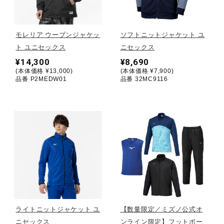
野球
モレリア ウーブンジャケッ
ソフトニットジャケット ユ
ト ユニセックス
ニセックス
¥14,300
¥8,690
ゴルフ
(本体価格 ¥13,000)
(本体価格 ¥7,900)
品番 P2MEDW01
品番 32MC9116
スイム
バレーボール
テニス／ソフトテニス
ライトニットジャケット ユ
【数量限定／ミズノ公式オ
バドミントン
ニセックス
ンライン限定】フットボー