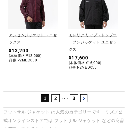
サポート
直営店一覧
アンセムジャケット ユニセ
モレリア リップストップウ
ックス
ーブンジャケット ユニセッ
取扱店一覧
クス
¥13,200
(本体価格 ¥12,000)
¥17,600
品番 P2MED030
(本体価格 ¥16,000)
品番 P2MED055
･･･
1
2
3
フットサル
ジャケット
は人気のカテゴリーです。ミズノ公
式オンラインストアでは
フットサル
ジャケット
などの商品