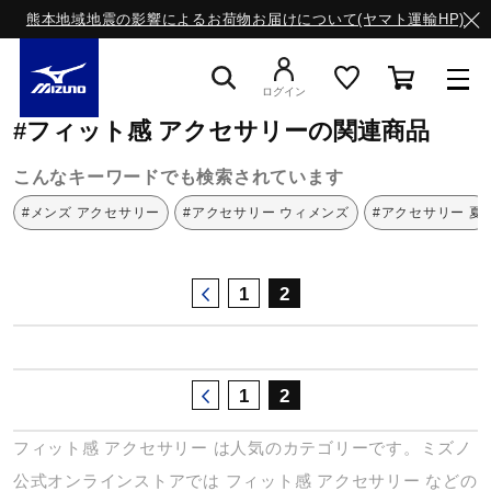
熊本地域地震の影響によるお荷物お届けについて(ヤマト運輸HP)
ミズノ公式オンライン
フィット感
アクセサリー
ログイン
#フィット感 アクセサリーの関連商品
スニーカー
こんなキーワードでも検索されています
#メンズ アクセサリー
#アクセサリー ウィメンズ
#アクセサリー 夏
ライフスタイルウエア
1
2
ランニング
1
2
サッカー／フットサル
フィット感
アクセサリー
は人気のカテゴリーです。ミズノ
トレーニング
公式オンラインストアでは
フィット感
アクセサリー
などの