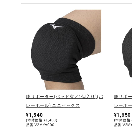
テニス／ソフトテニス
バドミントン
陸上競技
卓球
ソフトボール
柔道
ウィンタースポーツ
ワーキング
ウォーキングシューズ
膝サポーター(パッド有／1個入り)(バ
膝サポー
ライフスタイルグッズ
レーボール) ユニセックス
レーボー
インナー
¥1,540
¥1,650
(本体価格 ¥1,400)
(本体価格 ¥
寝具／ミズノスリープ
品番 V2MYA000
品番 V2MY