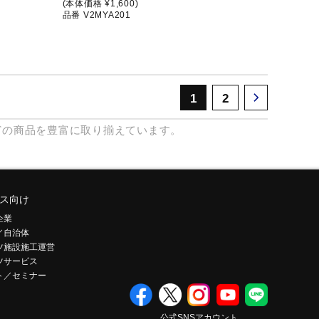
(本体価格 ¥1,600)
品番 V2MYA201
1
2
どの商品を豊富に取り揃えています。
ス向け
企業
／自治体
ツ施設施工運営
ツサービス
ト／セミナー
公式SNSアカウント