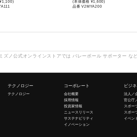
1,100)
(本体価格 ¥1,600)
A111
品番 V2MYA200
ミズノ公式オンラインストアでは
バレーボール
サポーター
な
テクノロジー
コーポレート
ビジネ
テクノロジー
会社概要
法人／
採用情報
官公庁
投資家情報
スポー
ニュースリリース
スポー
サステナビリティ
イベン
イノベーション