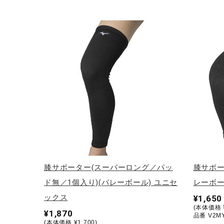
アウトドア／レイン
サポーター
健康／エクササイズ
ジュニア／キッズ
メディカル
コラボ／ライセンス
セール
その他
膝サポーター(スーパーロング／パッ
膝サポー
ド無／1個入り)(バレーボール) ユニセ
レーボー
ックス
¥1,650
(本体価格 ¥
¥1,870
品番 V2MY
(本体価格 ¥1,700)