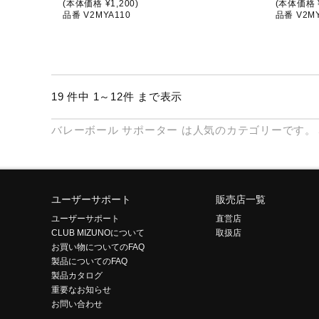
(本体価格 ¥1,200)
(本体価格 ¥
品番 V2MYA110
品番 V2MY
19 件中 1～12件 まで表示
バレーボール
サポーター
は人気のカテゴリーです。
ユーザーサポート
販売店一覧
ユーザーサポート
直営店
CLUB MIZUNOについて
取扱店
お買い物についてのFAQ
製品についてのFAQ
製品カタログ
重要なお知らせ
お問い合わせ