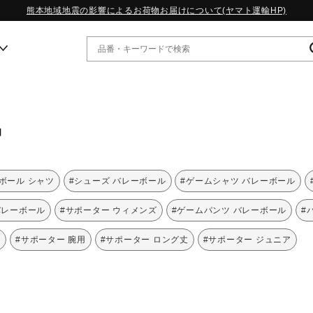
熊本地域地震の影響によるお荷物お届けについて(ヤマト運輸HP)
ー
品
WP13.2｜特集
MORELIA LS｜特集
W.PROPHECY1｜特集
ボール シャツ
#シューズ バレーボール
#ゲームシャツ バレーボール
WP MAGIC MITA｜特集
WP STRAP｜特集
バレーボール
#サポーター ウィメンズ
#ゲームパンツ バレーボール
#
スペシャルカラーパック｜特集
WP STRAP 2｜特集
ー
#サポーター 腕用
#サポーター ロング丈
#サポーター ジュニア
マーガレット・ハウエル｜特集
KICKS & ECHO｜特集