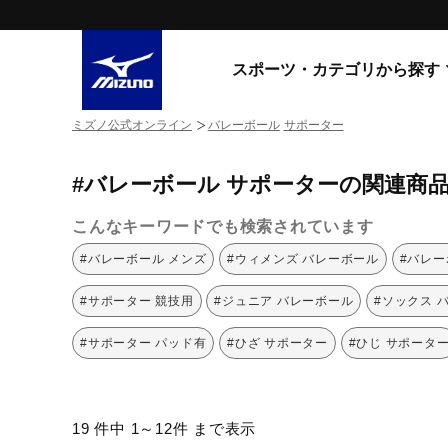
スポーツ・カテゴリから探す
ミズノ公式オンライン
バレーボール
サポーター
スニーカー
スニーカ
#バレーボール サポーターの関連商
ライフスタイルウエア
すべてのシリーズ
ランニング
こんなキーワードでも検索されています
WAVE PROPHECY
MORELIA LS
サッカー／フットサル
#バレーボール メンズ
#ウィメンズ バレーボール
#バレー
WAVE RIDER
トレーニング
MXR
#サポーター 競技用
#ジュニア バレーボール
#ソックス 
ゴアテックス
野球
コラボレーション
#サポーター パッド有
#ひざ サポーター
#ひじ サポータ
その他シリーズ
ゴルフ
スイム
スニーカー商品をすべて見る
19 件中 1～12件 まで表示
バレーボール