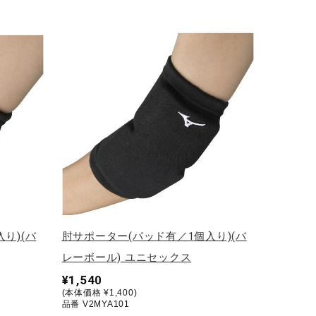
り)(バ
肘サポーター(パッド有／1個入り)(バ
レーボール) ユニセックス
¥1,540
(本体価格 ¥1,400)
品番 V2MYA101