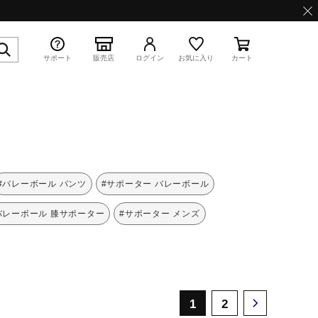
サポート
販売店
ログイン
お気に入り
カート
特集
#バレーボール パンツ
#サポーター バレーボール
バレーボール 膝サポーター
#サポーター メンズ
WAVE PROPHECY 13.2
1
2