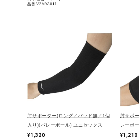
品番 V2MYA011
肘サポーター(ロング／パッド無／1個
肘サポー
入り)(バレーボール) ユニセックス
レーボー
¥1,320
¥1,210