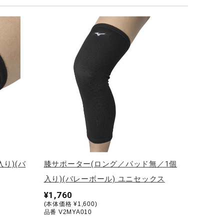
り)(バ
膝サポーター(ロング／パッド無／1個
入り)(バレーボール) ユニセックス
¥1,760
(本体価格 ¥1,600)
品番 V2MYA010