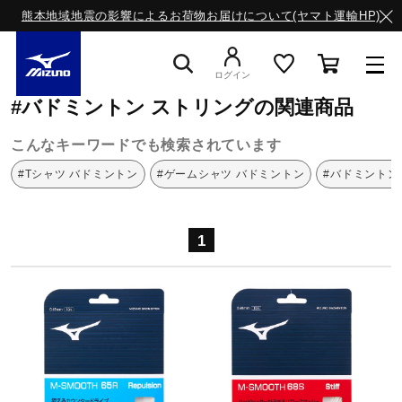
熊本地域地震の影響によるお荷物お届けについて(ヤマト運輸HP)
ミズノ公式オンライン
バドミントン
ストリング
ログイン
#バドミントン ストリングの関連商品
スニーカー
こんなキーワードでも検索されています
#Tシャツ バドミントン
#ゲームシャツ バドミントン
#バドミントン
ライフスタイルウエア
1
ランニング
サッカー／フットサル
トレーニング