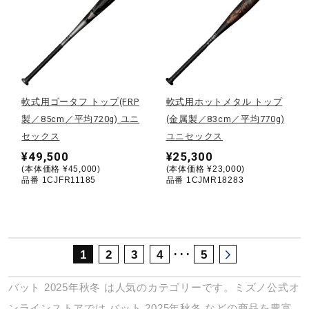
サポート
直営店一覧
軟式用ゴータフ トップ(FRP
軟式用ホットメタル トップ
取扱店一覧
製／85cm／平均720g) ユニ
(金属製／83cm／平均770g)
セックス
ユニセックス
¥49,500
¥25,300
(本体価格 ¥45,000)
(本体価格 ¥23,000)
品番 1CJFR11185
品番 1CJMR18283
･･･
1
2
3
4
5
バット
2025年秋冬
は人気のカテゴリーです。ミズノ公式オ
ンラインストアでは
バット
2025年秋冬
などの商品を豊富