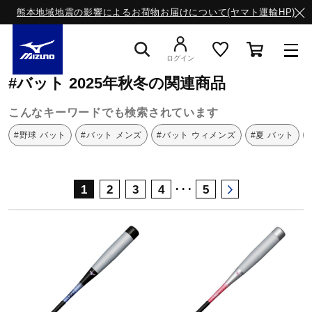
熊本地域地震の影響によるお荷物お届けについて(ヤマト運輸HP)
ミズノ公式オンライン
バット
2025年秋冬
ログイン
#バット 2025年秋冬の関連商品
スニーカー
こんなキーワードでも検索されています
#野球 バット
#バット メンズ
#バット ウィメンズ
#夏 バット
ライフスタイルウエア
･･･
1
2
3
4
5
ランニング
サッカー／フットサル
トレーニング