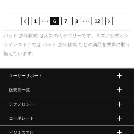
･･･
･･･
1
6
7
8
12
バット
少年軟式
は人気のカテゴリーです。ミズノ公式オン
ラインストアでは
バット
少年軟式
などの商品を豊富に取り
揃えています。
ユーザーサポート
販売店一覧
テクノロジー
コーポレート
ビジネス向け