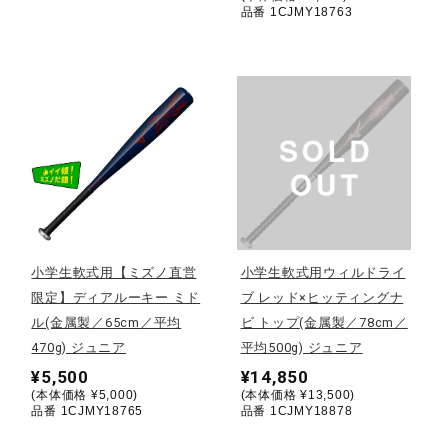
サポート
品番 1CJMY18763
直営店一覧
取扱店一覧
小学生軟式用【ミズノ直営
小学生軟式用ウィルドライ
限定】ディアルーキー ミド
ブ レッド×ヒッティングナ
ル(金属製／65cm／平均
ビ トップ(金属製／78cm／
470g) ジュニア
平均500g) ジュニア
¥5,500
¥14,850
(本体価格 ¥5,000)
(本体価格 ¥13,500)
品番 1CJMY18765
品番 1CJMY18878