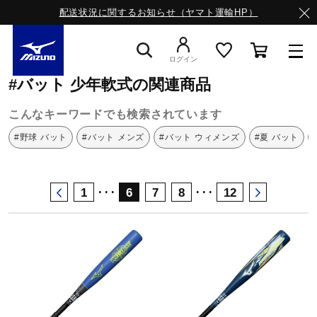
配送状況に関するお知らせ（ヤマト運輸HP）
ミズノ公式オンライン
バット
少年軟式
ログイン
#バット 少年軟式の関連商品
スニーカー
こんなキーワードでも検索されています
#野球 バット
#バット メンズ
#バット ウィメンズ
#夏 バット
ライフスタイルウエア
･･･
･･･
1
6
7
8
12
ランニング
サッカー／フットサル
トレーニング