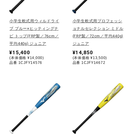
野球
小学生軟式用ウィルドライ
小学生軟式用プロフェッシ
ブ ブルー×ヒッティングナ
ョナルセレクション ミドル
ビ トップ(FRP製／76cm／
(FRP製／72cm／平均440g)
ゴルフ
平均440g) ジュニア
ジュニア
¥15,400
¥14,850
(本体価格 ¥14,000)
(本体価格 ¥13,500)
スイム
品番 1CJFY14576
品番 1CJFY14672
バレーボール
テニス／ソフトテニス
バドミントン