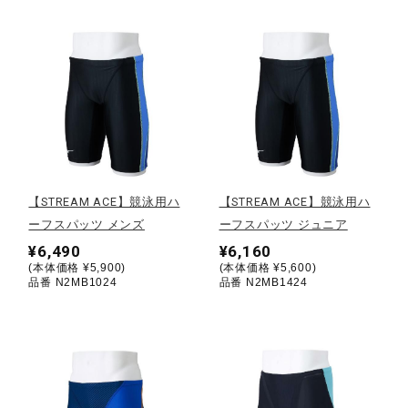
健康／エクササイズ
ジュニア／キッズ
メディカル
【STREAM ACE】競泳用ハ
【STREAM ACE】競泳用ハ
コラボ／ライセンス
ーフスパッツ メンズ
ーフスパッツ ジュニア
¥6,490
¥6,160
(本体価格 ¥5,900)
(本体価格 ¥5,600)
品番 N2MB1024
品番 N2MB1424
セール
その他