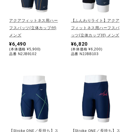
野球
アクアフィットネス用ハー
【ふんわりライト】アクア
フスパッツ(立体カップ付)
フィットネス用ハーフスパ
メンズ
ッツ(立体カップ付) メンズ
ゴルフ
¥6,490
¥6,820
(本体価格 ¥5,900)
(本体価格 ¥6,200)
品番 N2JB9102
品番 N2JBB103
スイム
バレーボール
テニス／ソフトテニス
バドミントン
【Stroke ONE／長持ち】ス
【Stroke ONE／長持ち】ス