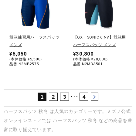
サポート
直営店一覧
競泳練習用ハーフスパッツ
【GX・SONIC 6 NV】競泳用
メンズ
ハーフスパッツ メンズ
取扱店一覧
¥6,050
¥30,800
(本体価格 ¥5,500)
(本体価格 ¥28,000)
品番 N2MB2575
品番 N2MBA501
･･･
1
2
3
4
ハーフスパッツ
秋冬
は人気のカテゴリーです。ミズノ公式
オンラインストアでは
ハーフスパッツ
秋冬
などの商品を豊
富に取り揃えています。