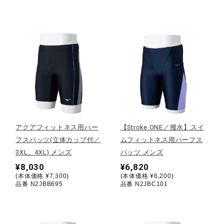
健康／エクササイズ
ジュニア／キッズ
メディカル
コラボ／ライセンス
アクアフィットネス用ハー
【Stroke ONE／撥水】スイ
フスパッツ(立体カップ付／
ムフィットネス用ハーフス
3XL、4XL) メンズ
パッツ メンズ
セール
¥8,030
¥6,820
(本体価格 ¥7,300)
(本体価格 ¥6,200)
品番 N2JBB695
品番 N2JBC101
その他