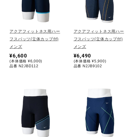
野球
アクアフィットネス用ハー
アクアフィットネス用ハー
フスパッツ(立体カップ付)
フスパッツ(立体カップ付)
ゴルフ
メンズ
メンズ
¥6,600
¥6,490
(本体価格 ¥6,000)
(本体価格 ¥5,900)
スイム
品番 N2JBD112
品番 N2JB9102
バレーボール
テニス／ソフトテニス
バドミントン