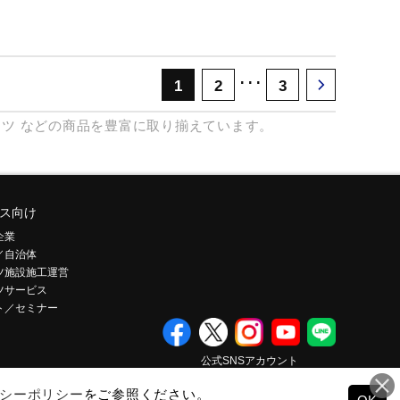
･･･
1
2
3
ャツ
などの商品を豊富に取り揃えています。
ス向け
企業
／自治体
ツ施設施工運営
ツサービス
ト／セミナー
公式SNSアカウント
シーポリシー
をご参照ください。