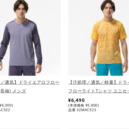
理／通気】ドライエアロフロー
【汗処理／通気／軽量】ドラ
(長袖) メンズ
フローライトTシャツ ユニセ
¥6,490
6,300)
(本体価格 ¥5,900)
AC522
品番 32MAC523