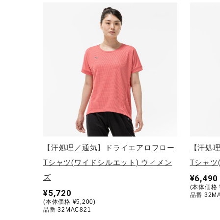
【汗処理／通気】ドライエアロフロー
【汗処
Tシャツ(ワイドシルエット) ウィメン
Tシャツ
ズ
¥6,490
(本体価格 ¥
¥5,720
品番 32M
(本体価格 ¥5,200)
品番 32MAC821