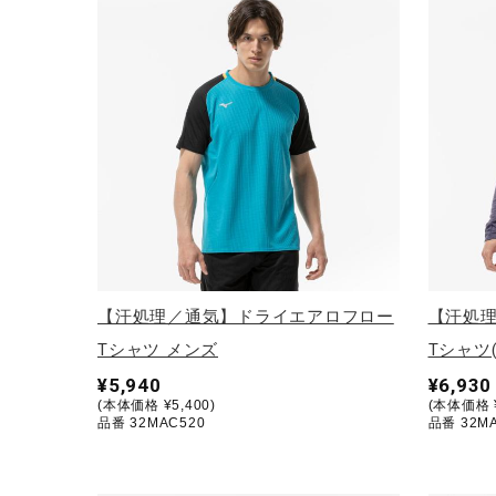
テニス／ソフトテニス
バドミントン
陸上競技
卓球
ソフトボール
柔道
ウィンタースポーツ
ワーキング
【汗処理／通気】ドライエアロフロー
【汗処
ウォーキングシューズ
Tシャツ メンズ
Tシャツ
¥5,940
¥6,930
ライフスタイルグッズ
(本体価格 ¥5,400)
(本体価格 ¥
品番 32MAC520
品番 32M
インナー
寝具／ミズノスリープ