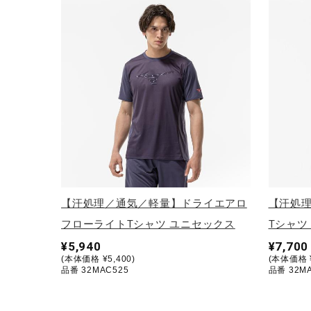
アウトドア／レイン
サポーター
健康／エクササイズ
ジュニア／キッズ
メディカル
コラボ／ライセンス
セール
その他
【汗処理／通気／軽量】ドライエアロ
【汗処
フローライトTシャツ ユニセックス
Tシャツ
¥5,940
¥7,700
(本体価格 ¥5,400)
(本体価格 ¥
品番 32MAC525
品番 32M