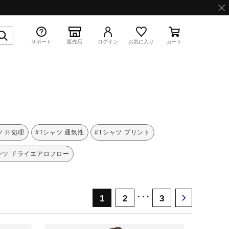
サポート
販売店
ログイン
お気に入り
カート
特集
ツ 汗処理
#Tシャツ 通気性
#Tシャツ プリント
ンツ ドライエアロフロー
WAVE PROPHECY 13.2
･･･
1
2
3