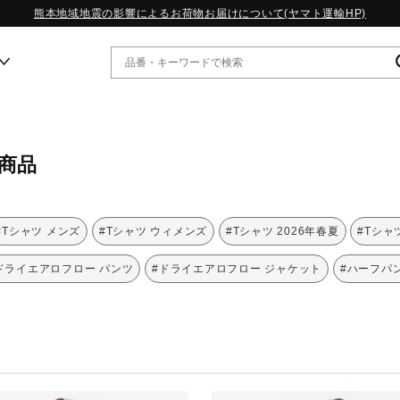
熊本地域地震の影響によるお荷物お届けについて(ヤマト運輸HP)
ー
商品
WP13.2｜特集
MORELIA LS｜特集
W.PROPHECY1｜特集
#Tシャツ メンズ
#Tシャツ ウィメンズ
#Tシャツ 2026年春夏
#Tシャ
WP MAGIC MITA｜特集
WP STRAP｜特集
ドライエアロフロー パンツ
#ドライエアロフロー ジャケット
#ハーフパ
スペシャルカラーパック｜特集
WP STRAP 2｜特集
マーガレット・ハウエル｜特集
KICKS & ECHO｜特集