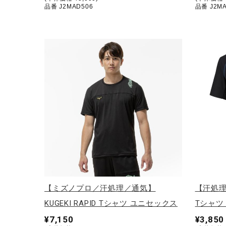
品番 J2MAD506
品番 J2MA
【ミズノプロ／汗処理／通気】
【汗処
KUGEKI RAPID Tシャツ ユニセックス
Tシャツ
¥7,150
¥3,850