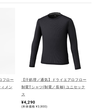
ロフロー
【汗処理／通気】ドライエアロフロー
ウィメン
制電Tシャツ(制電／長袖) ユニセック
ス
¥4,290
(本体価格 ¥3,900)