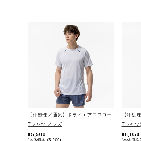
アウトドア／レイン
サポーター
健康／エクササイズ
ジュニア／キッズ
メディカル
コラボ／ライセンス
セール
その他
【汗処理／通気】ドライエアロフロー
【汗処
Tシャツ メンズ
Tシャツ
¥5,500
¥6,050
(本体価格 ¥5,000)
(本体価格 ¥