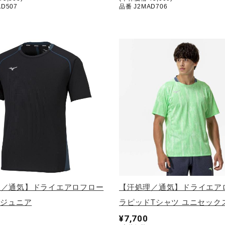
D507
品番 J2MAD706
理／通気】ドライエアロフロー
【汗処理／通気】ドライエア
 ジュニア
ラピッドTシャツ ユニセック
¥7,700