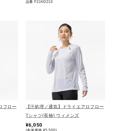
品番 F2JAD210
ロフロー
【汗処理／通気】ドライエアロフロー
Tシャツ(長袖) ウィメンズ
¥6,050
(本体価格 ¥5,500)