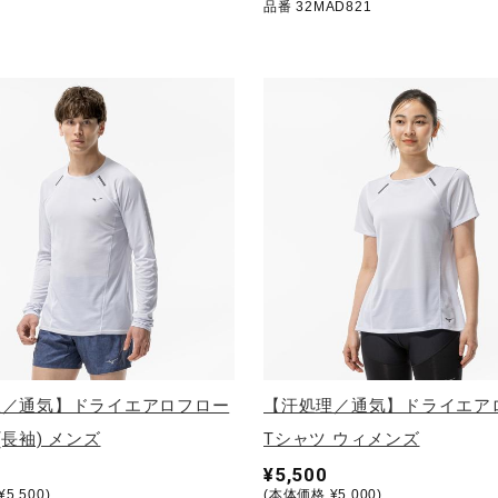
品番 32MAD821
理／通気】ドライエアロフロー
【汗処理／通気】ドライエア
(長袖) メンズ
Tシャツ ウィメンズ
¥5,500
5,500)
(本体価格 ¥5,000)