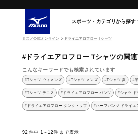
スポーツ・カテゴリから探す
ミズノ公式オンライン
ドライエアロフロー
Tシャツ
スニーカー
スニーカ
#ドライエアロフロー Tシャツの関連
ライフスタイルウエア
すべてのシリーズ
ランニング
こんなキーワードでも検索されています
WAVE PROPHECY
MORELIA LS
サッカー／フットサル
#Tシャツ ウィメンズ
#Tシャツ メンズ
#Tシャツ 夏
#
WAVE RIDER
トレーニング
MXR
#Tシャツ テニス
#ドライエアロフロー パンツ
#シャツ 
ゴアテックス
野球
コラボレーション
#ドライエアロフロー タンクトップ
#ハーフパンツ ドライエ
その他シリーズ
ゴルフ
スイム
スニーカー商品をすべて見る
92 件中 1～12件 まで表示
バレーボール