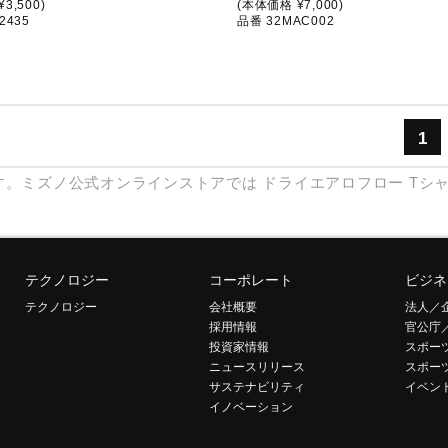
3,500)
(本体価格 ¥7,000)
2435
品番 32MAC002
1
す。ミズノ公式オンラインストアでは
ドライエアロフロー
Tシ
テクノロジー
コーポレート
ビジネ
テクノロジー
会社概要
法人／
採用情報
官公庁
投資家情報
スポー
ニュースリリース
スポー
サステナビリティ
イベン
イノベーション