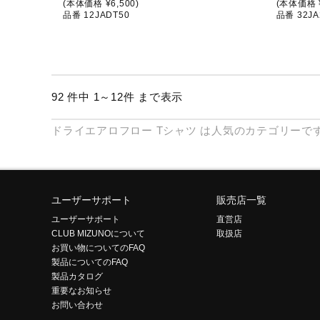
(本体価格 ¥6,500)
(本体価格 ¥
品番 12JADT50
品番 32JA
92 件中 1～12件 まで表示
ドライエアロフロー
Tシャツ
は人気のカテゴリーで
ユーザーサポート
販売店一覧
ユーザーサポート
直営店
CLUB MIZUNOについて
取扱店
お買い物についてのFAQ
製品についてのFAQ
製品カタログ
重要なお知らせ
お問い合わせ