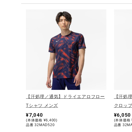
テニス／ソフトテニス
バドミントン
陸上競技
卓球
ソフトボール
柔道
ウィンタースポーツ
ワーキング
ウォーキングシューズ
【汗処理／通気】ドライエアロフロー
【汗処
ライフスタイルグッズ
Tシャツ メンズ
クロップ
インナー
¥7,040
¥6,050
(本体価格 ¥6,400)
(本体価格 ¥
寝具／ミズノスリープ
品番 32MAD520
品番 32M