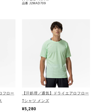
品番 J2MAD709
ロフロー
【汗処理／通気】ドライエアロフロー
ス
Tシャツ メンズ
¥5,280