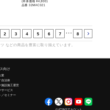
(本体価格 ¥4,800)
品番 32MAC021
･･･
2
3
4
5
6
7
8
ャツ
などの商品を豊富に取り揃えています。
ス向け
企業
／自治体
ツ施設施工運営
ツサービス
ト／セミナー
公式SNSアカウント