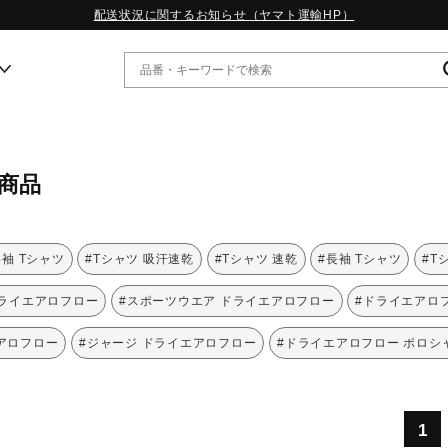
配送状況に関するお知らせ（ヤマト運輸HP）
ー
商品
WP13.2｜特集
MORELIA LS｜特集
W.PROPHECY1｜特集
半袖 Tシャツ
#Tシャツ 吸汗速乾
#Tシャツ 速乾
#長袖 Tシャツ
#T
WP MAGIC MITA｜特集
WP STRAP｜特集
ドライエアロフロー
#スポーツウエア ドライエアロフロー
#ドライエアロ
スペシャルカラーパック｜特集
WP STRAP 2｜特集
アロフロー
#ジャージ ドライエアロフロー
#ドライエアロフロー ポロシ
マーガレット・ハウエル｜特集
KICKS & ECHO｜特集
1