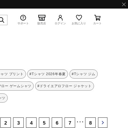
サポート
販売店
ログイン
お気に入り
カート
特集
シャツ プリント
#Tシャツ 2026年春夏
#Tシャツ ジム
フロー ゲームシャツ
#ドライエアロフロー ジャケット
ャツ
WAVE PROPHECY 13.2
･･･
2
3
4
5
6
7
8