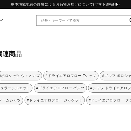
熊本地域地震の影響によるお荷物お届けについて(ヤマト運輸HP)
ー
関連商品
WP13.2｜特集
MORELIA LS｜特集
W.PROPHECY1｜特集
#ポロシャツ ウィメンズ
#ドライエアロフロー Tシャツ
#ゴルフ ポロシ
WP MAGIC MITA｜特集
WP STRAP｜特集
ギュラーシルエット
#ドライエアロフロー パンツ
#シャツ ドライエアロ
スペシャルカラーパック｜特集
WP STRAP 2｜特集
ゲームシャツ
#ドライエアロフロー ジャケット
#ドライエアロフロー タ
マーガレット・ハウエル｜特集
KICKS & ECHO｜特集