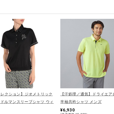
コレクション】ジオメトリック
【汗処理／通気】ドライエア
ドルマンスリーブシャツ ウィ
半袖共衿シャツ メンズ
¥6,930