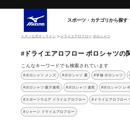
スポーツ・カテゴリから探す
ミズノ公式オンライン
ドライエアロフロー
ポロシャツ
スニーカー
スニーカ
#ドライエアロフロー ポロシャツの
ライフスタイルウエア
すべてのシリーズ
ランニング
こんなキーワードでも検索されています
WAVE PROPHECY
MORELIA LS
サッカー／フットサル
#ポロシャツ メンズ
#ポロシャツ 夏
#半袖 ポロシャツ
WAVE RIDER
トレーニング
MXR
#ポロシャツ 吸汗速乾
#ポロシャツ 速乾
#ポロシャツ レ
ゴアテックス
野球
コラボレーション
#スポーツウエア ドライエアロフロー
#ドライエアロフロー 
その他シリーズ
ゴルフ
#ジャージ ドライエアロフロー
スイム
スニーカー商品をすべて見る
バレーボール