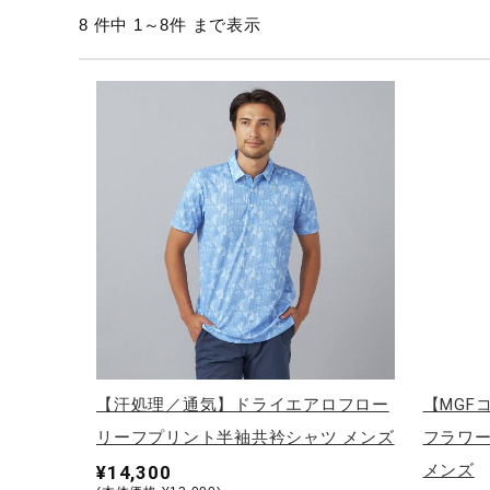
8 件中 1～8件 まで表示
テニス／ソフトテニス
バドミントン
陸上競技
卓球
ソフトボール
柔道
ウィンタースポーツ
ワーキング
ウォーキングシューズ
ライフスタイルグッズ
【汗処理／通気】ドライエアロフロー
【MGF
インナー
リーフプリント半袖共衿シャツ メンズ
フラワー
寝具／ミズノスリープ
メンズ
¥14,300