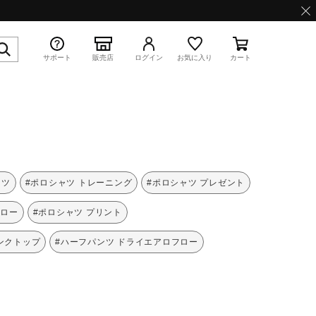
サポート
販売店
ログイン
お気に入り
カート
特集
ャツ
#ポロシャツ トレーニング
#ポロシャツ プレゼント
フロー
#ポロシャツ プリント
ンクトップ
#ハーフパンツ ドライエアロフロー
WAVE PROPHECY 13.2