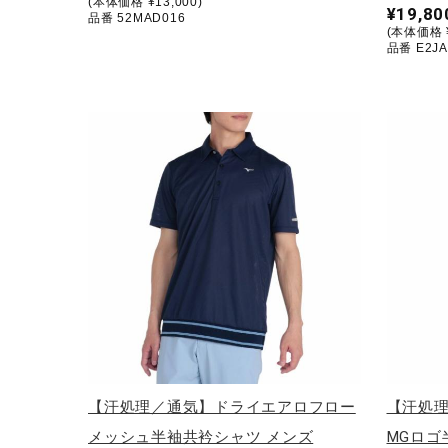
(本体価格 ¥13,000)
アウトドア／レイン
¥19,80
品番 52MAD016
(本体価格 ¥
サポーター
品番 E2JA
健康／エクササイズ
ジュニア／キッズ
メディカル
コラボ／ライセンス
セール
その他
【汗処理／通気】ドライエアロフロー
【汗処
メッシュ半袖共衿シャツ メンズ
MGロゴ