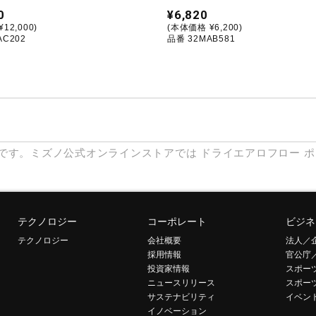
0
¥6,820
12,000)
(本体価格 ¥6,200)
AC202
品番 32MAB581
です。ミズノ公式オンラインストアでは
ドライエアロフロー
ポ
テクノロジー
コーポレート
ビジネ
テクノロジー
会社概要
法人／
採用情報
官公庁
投資家情報
スポー
ニュースリリース
スポー
サステナビリティ
イベン
イノベーション