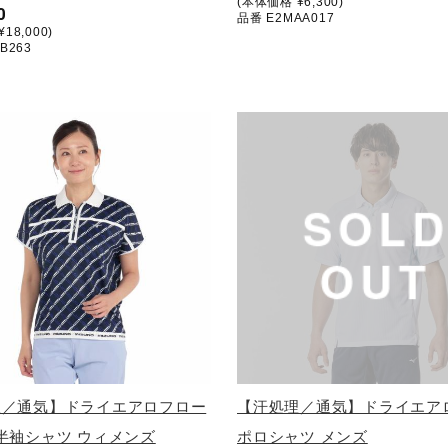
(本体価格 ¥6,300)
0
品番 E2MAA017
18,000)
B263
理／通気】ドライエアロフロー
【汗処理／通気】ドライエア
半袖シャツ ウィメンズ
ポロシャツ メンズ