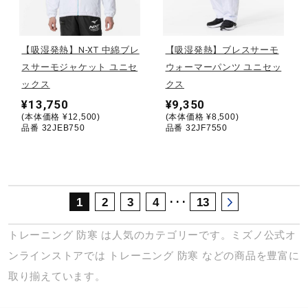
サポート
【吸湿発熱】N-XT 中綿ブレ
【吸湿発熱】ブレスサーモ
直営店一覧
スサーモジャケット ユニセ
ウォーマーパンツ ユニセッ
ックス
クス
¥13,750
¥9,350
取扱店一覧
(本体価格 ¥12,500)
(本体価格 ¥8,500)
品番 32JEB750
品番 32JF7550
･･･
1
2
3
4
13
トレーニング
防寒
は人気のカテゴリーです。ミズノ公式オ
ンラインストアでは
トレーニング
防寒
などの商品を豊富に
取り揃えています。