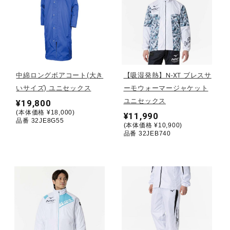
健康／エクササイズ
ジュニア／キッズ
中綿ロングボアコート(大き
【吸湿発熱】N-XT ブレスサ
メディカル
いサイズ) ユニセックス
ーモウォーマージャケット
ユニセックス
¥19,800
(本体価格 ¥18,000)
¥11,990
品番 32JE8G55
コラボ／ライセンス
(本体価格 ¥10,900)
品番 32JEB740
セール
その他