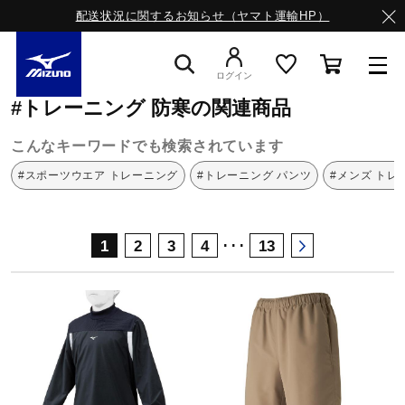
配送状況に関するお知らせ（ヤマト運輸HP）
ミズノ公式オンライン
トレーニング
防寒
ログイン
#トレーニング 防寒の関連商品
スニーカー
こんなキーワードでも検索されています
#スポーツウエア トレーニング
#トレーニング パンツ
#メンズ トレ
ライフスタイルウエア
･･･
1
2
3
4
13
ランニング
サッカー／フットサル
トレーニング