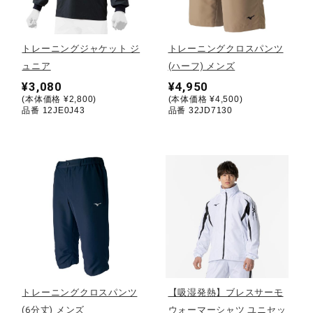
野球
トレーニングジャケット ジ
トレーニングクロスパンツ
ュニア
(ハーフ) メンズ
¥3,080
¥4,950
ゴルフ
(本体価格 ¥2,800)
(本体価格 ¥4,500)
品番 12JE0J43
品番 32JD7130
スイム
バレーボール
テニス／ソフトテニス
トレーニングクロスパンツ
【吸湿発熱】ブレスサーモ
バドミントン
(6分丈) メンズ
ウォーマーシャツ ユニセッ