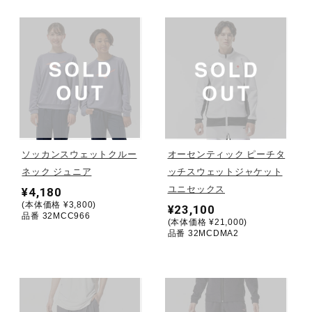
健康／エクササイズ
ジュニア／キッズ
メディカル
ソッカンスウェットクルー
オーセンティック ピーチタ
コラボ／ライセンス
ネック ジュニア
ッチスウェットジャケット
ユニセックス
¥4,180
(本体価格 ¥3,800)
¥23,100
品番 32MCC966
セール
(本体価格 ¥21,000)
品番 32MCDMA2
その他