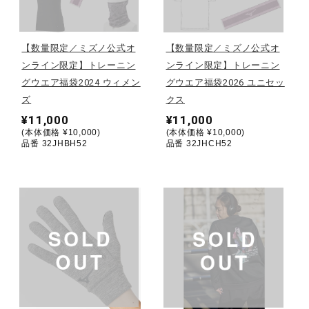
野球
【数量限定／ミズノ公式オ
【数量限定／ミズノ公式オ
ンライン限定】トレーニン
ンライン限定】トレーニン
グウエア福袋2024 ウィメン
グウエア福袋2026 ユニセッ
ゴルフ
ズ
クス
¥11,000
¥11,000
(本体価格 ¥10,000)
(本体価格 ¥10,000)
スイム
品番 32JHBH52
品番 32JHCH52
バレーボール
テニス／ソフトテニス
バドミントン