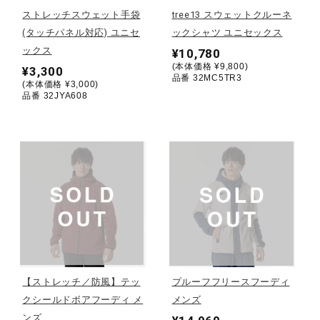
ストレッチスウェット手袋
tree13 スウェットクルーネ
陸上競技
(タッチパネル対応) ユニセ
ックシャツ ユニセックス
ックス
¥10,780
(本体価格 ¥9,800)
¥3,300
品番 32MC5TR3
卓球
(本体価格 ¥3,000)
品番 32JYA608
ソフトボール
柔道
ウィンタースポーツ
【ストレッチ／防風】テッ
プルーフフリースフーディ
ワーキング
クシールドボアフーディ メ
メンズ
ンズ