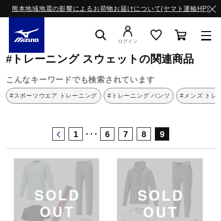
熊本地域地震の影響によるお荷物お届けについて(ヤマト運輸HP)
ミズノ公式オンライン
トレーニング
スウェット
ログイン
#トレーニング スウェットの関連商品
スニーカー
こんなキーワードでも検索されています
#スポーツウエア トレーニング
#トレーニング パンツ
#メンズ トレ
ライフスタイルウエア
･･･
1
6
7
8
9
ランニング
サッカー／フットサル
トレーニング