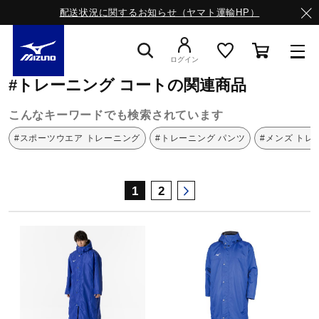
配送状況に関するお知らせ（ヤマト運輸HP）
ミズノ公式オンライン
トレーニング
コート
ログイン
#トレーニング コートの関連商品
スニーカー
こんなキーワードでも検索されています
#スポーツウエア トレーニング
#トレーニング パンツ
#メンズ トレ
ライフスタイルウエア
1
2
ランニング
サッカー／フットサル
トレーニング