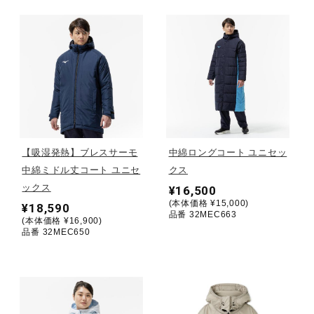
健康／エクササイズ
ジュニア／キッズ
メディカル
【吸湿発熱】ブレスサーモ
中綿ロングコート ユニセッ
コラボ／ライセンス
中綿ミドル丈コート ユニセ
クス
ックス
¥16,500
(本体価格 ¥15,000)
¥18,590
品番 32MEC663
セール
(本体価格 ¥16,900)
品番 32MEC650
その他