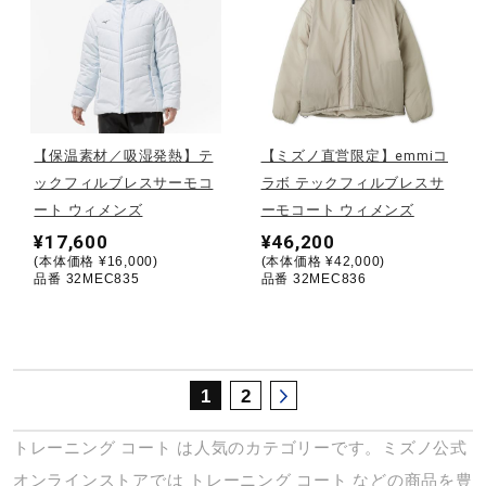
サポート
直営店一覧
【保温素材／吸湿発熱】テ
【ミズノ直営限定】emmiコ
取扱店一覧
ックフィルブレスサーモコ
ラボ テックフィルブレスサ
ート ウィメンズ
ーモコート ウィメンズ
¥17,600
¥46,200
(本体価格 ¥16,000)
(本体価格 ¥42,000)
品番 32MEC835
品番 32MEC836
1
2
トレーニング
コート
は人気のカテゴリーです。ミズノ公式
オンラインストアでは
トレーニング
コート
などの商品を豊