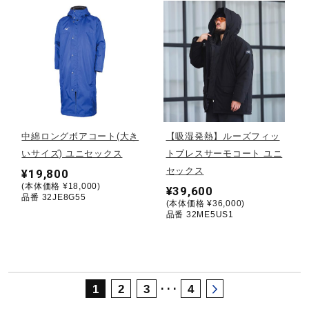
サポート
直営店一覧
取扱店一覧
中綿ロングボアコート(大き
【吸湿発熱】ルーズフィッ
いサイズ) ユニセックス
トブレスサーモコート ユニ
セックス
¥19,800
(本体価格 ¥18,000)
¥39,600
品番 32JE8G55
(本体価格 ¥36,000)
品番 32ME5US1
･･･
1
2
3
4