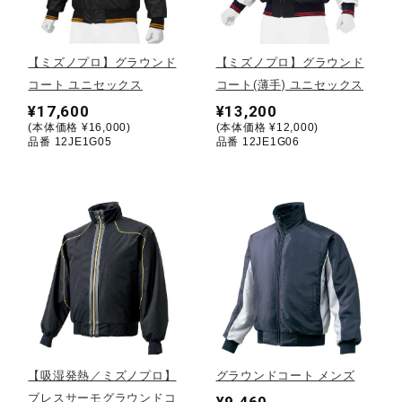
野球
【ミズノプロ】グラウンド
【ミズノプロ】グラウンド
コート ユニセックス
コート(薄手) ユニセックス
¥17,600
¥13,200
ゴルフ
(本体価格 ¥16,000)
(本体価格 ¥12,000)
品番 12JE1G05
品番 12JE1G06
スイム
バレーボール
テニス／ソフトテニス
【吸湿発熱／ミズノプロ】
グラウンドコート メンズ
バドミントン
ブレスサーモグラウンドコ
¥9,460