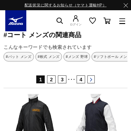
配送状況に関するお知らせ（ヤマト運輸HP）
ミズノ公式オンライン
コート
メンズ
ログイン
#コート メンズの関連商品
スニーカー
こんなキーワードでも検索されています
#バット メンズ
#軟式 メンズ
#メンズ 野球
#ソフトボール メンズ
ライフスタイルウエア
･･･
1
2
3
4
ランニング
サッカー／フットサル
トレーニング