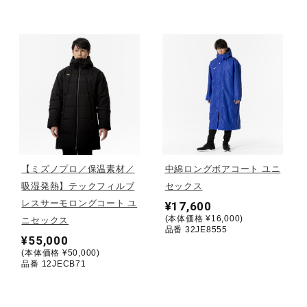
健康／エクササイズ
ジュニア／キッズ
メディカル
コラボ／ライセンス
【ミズノプロ／保温素材／
中綿ロングボアコート ユニ
吸湿発熱】テックフィルブ
セックス
レスサーモロングコート ユ
¥17,600
セール
(本体価格 ¥16,000)
ニセックス
品番 32JE8555
¥55,000
(本体価格 ¥50,000)
その他
品番 12JECB71