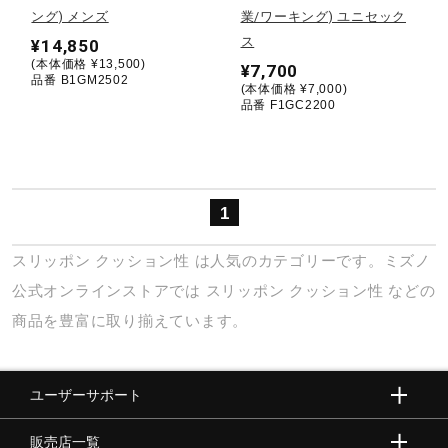
ング) メンズ
業/ワーキング) ユニセック
ス
¥14,850
陸上競技
(本体価格 ¥13,500)
¥7,700
品番 B1GM2502
(本体価格 ¥7,000)
品番 F1GC2200
卓球
ソフトボール
1
スリッポン
クッション性
は人気のカテゴリーです。ミズノ
柔道
公式オンラインストアでは
スリッポン
クッション性
などの
商品を豊富に取り揃えています。
ウィンタースポーツ
ユーザーサポート
ワーキング
販売店一覧