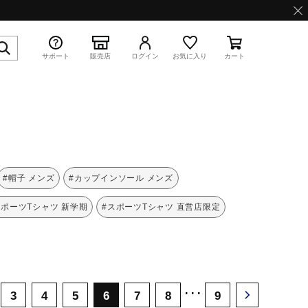
サポート
販売店
ログイン
お気に入り
カート
特集
#帽子 メンズ
#カップインソール メンズ
スポーツTシャツ 新学期
#スポーツTシャツ 直営店限定
WAVE PROPHECY 13.2
･･･
3
4
5
6
7
8
9