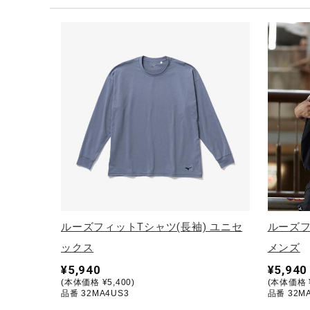
テニス／ソフトテニス
バドミントン
陸上競技
卓球
ソフトボール
柔道
ウィンタースポーツ
ワーキング
ウォーキングシューズ
ルーズフィットTシャツ(長袖) ユニセ
ルーズ
ライフスタイルグッズ
ックス
メンズ
インナー
¥5,940
¥5,940
(本体価格 ¥5,400)
(本体価格 ¥
寝具／ミズノスリープ
品番 32MA4US3
品番 32M