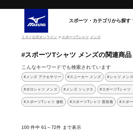
スポーツ・カテゴリから探す
ミズノ公式オンライン
スポーツTシャツ
メンズ
スニーカー
スニーカ
#スポーツTシャツ メンズの関連商品
ライフスタイルウエア
すべてのシリーズ
ランニング
こんなキーワードでも検索されています
WAVE PROPHECY
MORELIA LS
サッカー／フットサル
#メンズ アクセサリー
#スニーカー メンズ
#シャツ メン
WAVE RIDER
トレーニング
MXR
#ポロシャツ メンズ
#メンズ ソックス
#スポーツTシャツ
ゴアテックス
野球
コラボレーション
#スポーツTシャツ 速乾
#スポーツTシャツ 普段着
#スポー
その他シリーズ
ゴルフ
スイム
スニーカー商品をすべて見る
100 件中 61～72件 まで表示
バレーボール