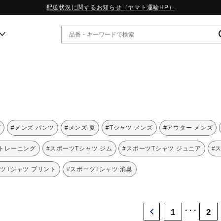
配送状況に関するお知らせ（ヤマト運輸HP）
ー
WP13.2｜特集
MORELIA LS｜特集
W.PROPHECY1｜特集
ズ
#メンズ パンツ
#メンズ 夏
#Tシャツ メンズ
#アウター メンズ
WP MAGIC MITA｜特集
WP STRAP｜特集
 トレーニング
#スポーツTシャツ ジム
#スポーツTシャツ ジュニア
#
スペシャルカラーパック｜特集
WP STRAP 2｜特集
ツTシャツ プリント
#スポーツTシャツ 消臭
マーガレット・ハウエル｜特集
KICKS & ECHO｜特集
･･･
1
2