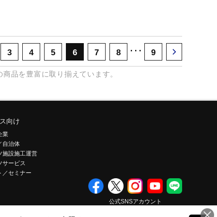
･･･
3
4
5
6
7
8
9
の商品を豊富に取り揃えています。
ス向け
企業
／自治体
ツ施設施工運営
ツサービス
ト／セミナー
公式SNSアカウント