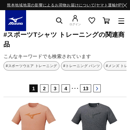
熊本地域地震の影響によるお荷物お届けについて(ヤマト運輸HP)
ミズノ公式オンライン
スポーツTシャツ
トレーニング
ログイン
#スポーツTシャツ トレーニングの関連商
スニーカー
品
こんなキーワードでも検索されています
ライフスタイルウエア
#スポーツウエア トレーニング
#トレーニング パンツ
#メンズ トレ
ランニング
･･･
1
2
3
4
13
サッカー／フットサル
トレーニング