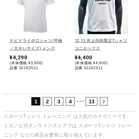
サポート
直営店一覧
ナビドライポロシャツ(半袖
12.13 井上尚弥限定Tシャツ
取扱店一覧
／大きいサイズ) メンズ
ユニセックス
¥4,290
¥4,400
(本体価格 ¥3,900)
(本体価格 ¥4,000)
品番 32JA2G11
品番 32JA2X11
･･･
1
2
3
4
13
スポーツTシャツ
トレーニング
は人気のカテゴリーです。
ミズノ公式オンラインストアでは
スポーツTシャツ
トレー
ニング
などの商品を豊富に取り揃えています。