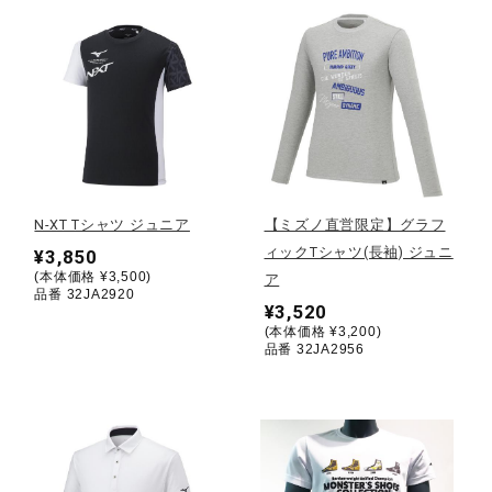
健康／エクササイズ
ジュニア／キッズ
メディカル
N-XT Tシャツ ジュニア
【ミズノ直営限定】グラフ
ィックTシャツ(長袖) ジュニ
¥3,850
コラボ／ライセンス
(本体価格 ¥3,500)
ア
品番 32JA2920
¥3,520
(本体価格 ¥3,200)
セール
品番 32JA2956
その他