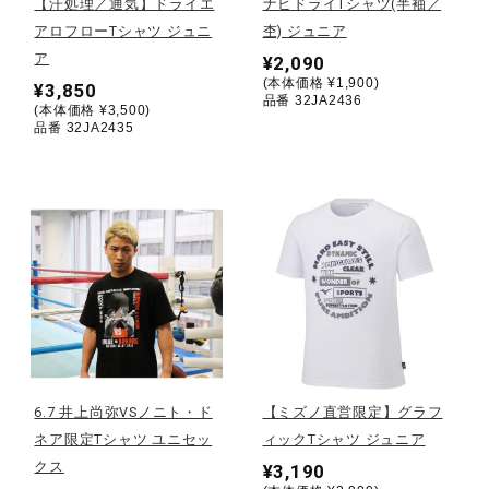
【汗処理／通気】ドライエ
ナビドライTシャツ(半袖／
アロフローTシャツ ジュニ
杢) ジュニア
陸上競技
ア
¥2,090
(本体価格 ¥1,900)
¥3,850
品番 32JA2436
(本体価格 ¥3,500)
品番 32JA2435
卓球
ソフトボール
柔道
ウィンタースポーツ
6.7 井上尚弥VSノニト・ド
【ミズノ直営限定】グラフ
ネア限定Tシャツ ユニセッ
ィックTシャツ ジュニア
ワーキング
クス
¥3,190