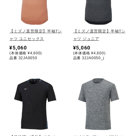
野球
【ミズノ直営限定】半袖Tシ
【ミズノ直営限定】半袖Tシ
ャツ ユニセックス
ャツ ジュニア
ゴルフ
¥5,060
¥5,060
(本体価格 ¥4,600)
(本体価格 ¥4,600)
品番 32JA0050
品番 32JA0050_j
スイム
バレーボール
テニス／ソフトテニス
バドミントン