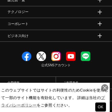
販売店一覧
テクノロジー
コーポレート
ビジネス向け
公式SNSアカウント
企業情報
ご利用条件
このウェブサイトではサイトの利便性のためCookieを使用し
プライバシーポリシー
特定商取引法
て一部のサイト機能を有効化しています。 詳細は当社の
プ
ライバシーポリシー
をご参照ください。
OK
© Mizuno Corporation