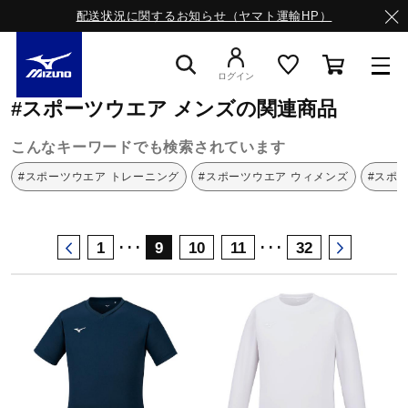
配送状況に関するお知らせ（ヤマト運輸HP）
ミズノ公式オンライン
スポーツウエア
メンズ
ログイン
#スポーツウエア メンズの関連商品
スニーカー
こんなキーワードでも検索されています
#スポーツウエア トレーニング
#スポーツウエア ウィメンズ
#スポ
ライフスタイルウエア
･･･
･･･
1
9
10
11
32
ランニング
サッカー／フットサル
トレーニング