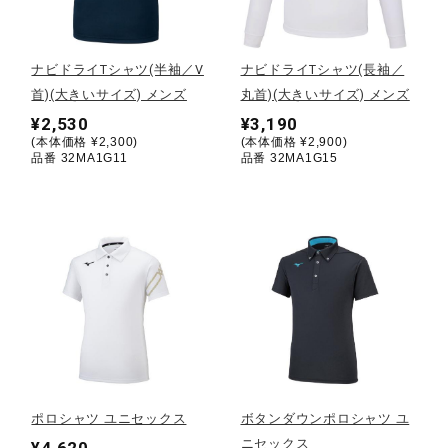
野球
ナビドライTシャツ(半袖／V
ナビドライTシャツ(長袖／
首)(大きいサイズ) メンズ
丸首)(大きいサイズ) メンズ
¥2,530
¥3,190
ゴルフ
(本体価格 ¥2,300)
(本体価格 ¥2,900)
品番 32MA1G11
品番 32MA1G15
スイム
バレーボール
テニス／ソフトテニス
ポロシャツ ユニセックス
ボタンダウンポロシャツ ユ
バドミントン
ニセックス
¥4,620