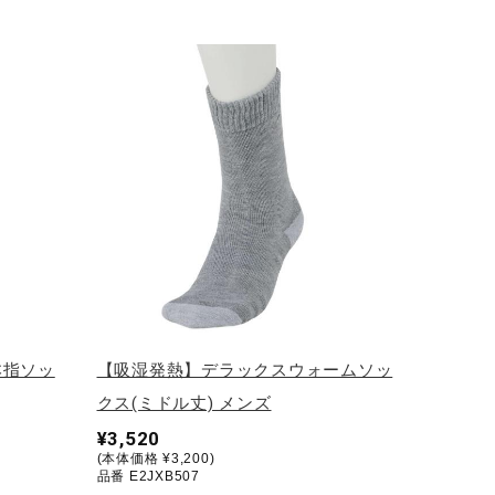
本指ソッ
【吸湿発熱】デラックスウォームソッ
クス(ミドル丈) メンズ
¥3,520
(本体価格 ¥3,200)
品番 E2JXB507