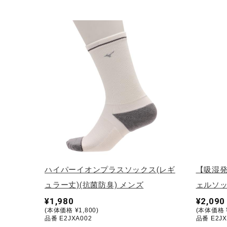
アウトドア／レイン
サポーター
健康／エクササイズ
ジュニア／キッズ
メディカル
コラボ／ライセンス
セール
その他
ハイパーイオンプラスソックス(レギ
【吸湿
ュラー丈)(抗菌防臭) メンズ
ェルソッ
¥1,980
¥2,090
(本体価格 ¥1,800)
(本体価格 ¥
品番 E2JXA002
品番 E2JX