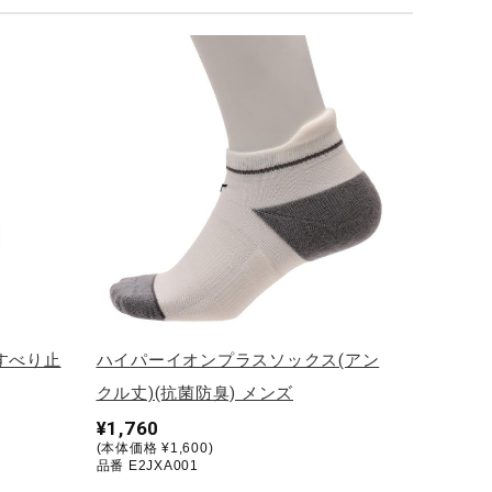
すべり止
ハイパーイオンプラスソックス(アン
クル丈)(抗菌防臭) メンズ
¥1,760
(本体価格 ¥1,600)
品番 E2JXA001