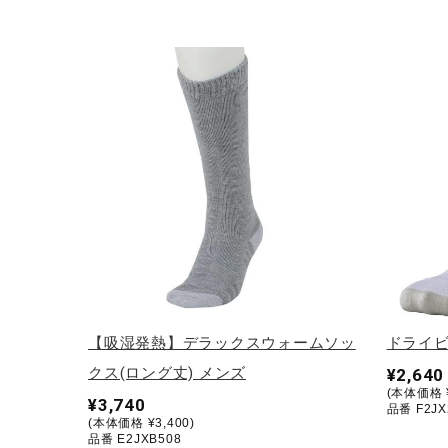
【吸湿発熱】デラックスウォームソッ
ドライビ
クス(ロング丈) メンズ
¥2,640
(本体価格 ¥
¥3,740
品番 F2JX
(本体価格 ¥3,400)
品番 E2JXB508