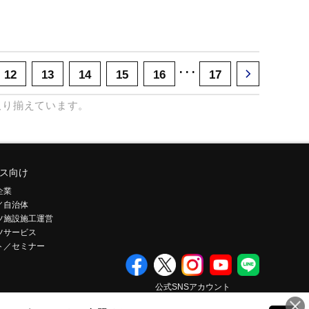
･･･
12
13
14
15
16
17
取り揃えています。
ス向け
企業
／自治体
ツ施設施工運営
ツサービス
ト／セミナー
公式SNSアカウント