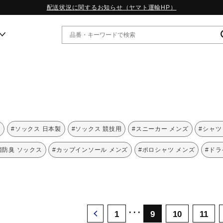
配送状況に関するお知らせ（ヤマト運輸HP）
ー
WP13.2｜特集
MORELIA LS｜特集
W.PROPHECY1｜特集
ー
#ソックス 日本製
#ソックス 競技用
#スニーカー メンズ
#シャツ
WP MAGIC MITA｜特集
WP STRAP｜特集
菌防臭 ソックス
#カップインソール メンズ
#ポロシャツ メンズ
#ドラ
スペシャルカラーパック｜特集
WP STRAP 2｜特集
マーガレット・ハウエル｜特集
KICKS & ECHO｜特集
･･･
1
9
10
11