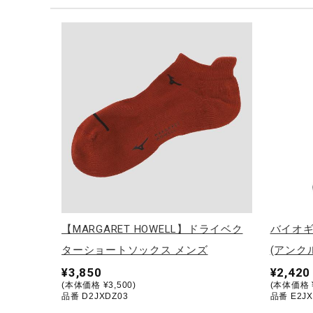
テニス／ソフトテニス
バドミントン
陸上競技
卓球
ソフトボール
柔道
ウィンタースポーツ
ワーキング
ウォーキングシューズ
【MARGARET HOWELL】ドライベク
バイオ
ライフスタイルグッズ
ターショートソックス メンズ
(アンク
インナー
¥3,850
¥2,420
(本体価格 ¥3,500)
(本体価格 ¥
寝具／ミズノスリープ
品番 D2JXDZ03
品番 E2JX