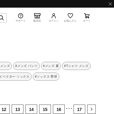
サポート
販売店
ログイン
お気に入り
カート
特集
 メンズ
#メンズ パンツ
#メンズ 夏
#Tシャツ メンズ
イベクター ソックス
#ソックス 野球
WAVE PROPHECY 13.2
･･･
12
13
14
15
16
17