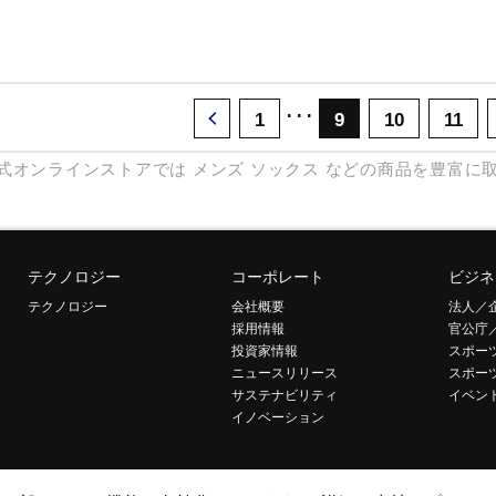
･･･
1
9
10
11
式オンラインストアでは
メンズ
ソックス
などの商品を豊富に
テクノロジー
コーポレート
ビジネ
テクノロジー
会社概要
法人／
採用情報
官公庁
投資家情報
スポー
ニュースリリース
スポー
サステナビリティ
イベン
イノベーション