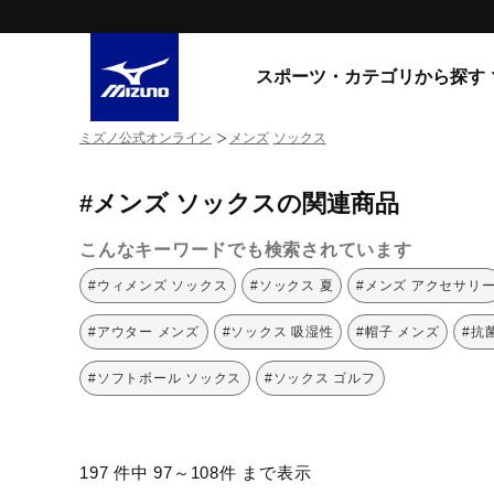
スポーツ・カテゴリから探す
ミズノ公式オンライン
メンズ
ソックス
スニーカー
スニーカ
#メンズ ソックスの関連商品
ライフスタイルウエア
すべてのシリーズ
ランニング
こんなキーワードでも検索されています
WAVE PROPHECY
MORELIA LS
サッカー／フットサル
#ウィメンズ ソックス
#ソックス 夏
#メンズ アクセサリ
WAVE RIDER
トレーニング
MXR
#アウター メンズ
#ソックス 吸湿性
#帽子 メンズ
#抗
ゴアテックス
野球
コラボレーション
#ソフトボール ソックス
#ソックス ゴルフ
その他シリーズ
ゴルフ
スイム
スニーカー商品をすべて見る
197 件中 97～108件 まで表示
バレーボール