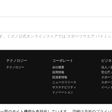
す。ミズノ公式オンラインストアでは
スポーツウエア
バドミン
テクノロジー
コーポレート
ビジネ
テクノロジー
会社概要
法人／
採用情報
官公庁
投資家情報
スポー
ニュースリリース
スポー
サステナビリティ
イベン
イノベーション
して一部のサイト機能を有効化しています。 詳細は当社の
プライバ