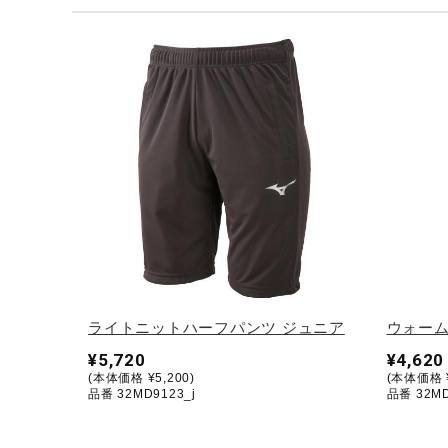
テニス／ソフトテニス
バドミントン
陸上競技
卓球
ソフトボール
柔道
ウィンタースポーツ
ワーキング
ウォーキングシューズ
ライトニットハーフパンツ ジュニア
ウォーム
ライフスタイルグッズ
¥5,720
¥4,620
(本体価格 ¥5,200)
(本体価格 ¥
インナー
品番 32MD9123_j
品番 32MD
寝具／ミズノスリープ