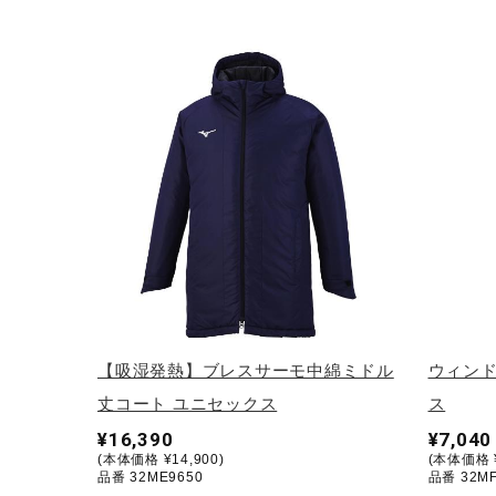
アウトドア／レイン
サポーター
健康／エクササイズ
ジュニア／キッズ
メディカル
コラボ／ライセンス
セール
その他
【吸湿発熱】ブレスサーモ中綿ミドル
ウィンド
丈コート ユニセックス
ス
¥16,390
¥7,040
(本体価格 ¥14,900)
(本体価格 ¥
品番 32ME9650
品番 32MF