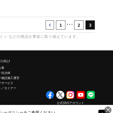
･･･
1
2
3
トン
などの商品を豊富に取り揃えています。
ス向け
企業
／自治体
ツ施設施工運営
ツサービス
ト／セミナー
公式SNSアカウント
シーポリシー
をご参照ください。