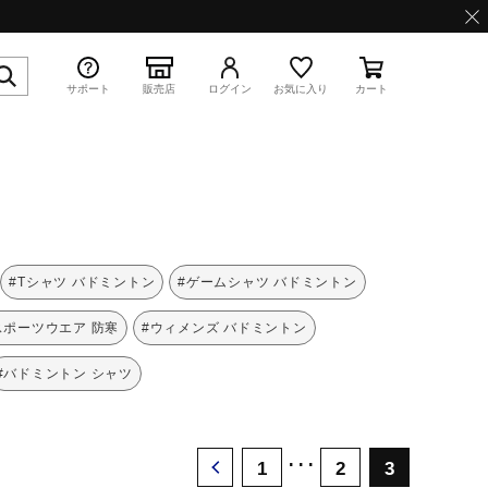
サポート
販売店
ログイン
お気に入り
カート
特集
#Tシャツ バドミントン
#ゲームシャツ バドミントン
スポーツウエア 防寒
#ウィメンズ バドミントン
#バドミントン シャツ
WAVE PROPHECY 13.2
･･･
1
2
3