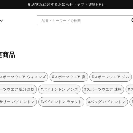
配送状況に関するお知らせ（ヤマト運輸HP）
ー
連商品
WP13.2｜特集
MORELIA LS｜特集
W.PROPHECY1｜特集
#スポーツウエア ウィメンズ
#スポーツウエア 夏
#スポーツウエア ジム
WP MAGIC MITA｜特集
WP STRAP｜特集
ーツウエア 吸汗速乾
#バドミントン メンズ
#スポーツウエア 速乾
#
スペシャルカラーパック｜特集
WP STRAP 2｜特集
サリー バドミントン
#バドミントン ラケット
#バッグ バドミントン
マーガレット・ハウエル｜特集
KICKS & ECHO｜特集