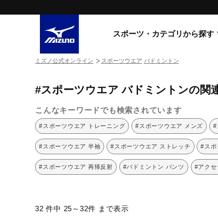
スポーツ・カテゴリから探す
ミズノ公式オンライン
スポーツウエア
バドミントン
スニーカー
スニーカ
#スポーツウエア バドミントンの関
ライフスタイルウエア
すべてのシリーズ
ランニング
こんなキーワードでも検索されています
WAVE PROPHECY
MORELIA LS
サッカー／フットサル
#スポーツウエア トレーニング
#スポーツウエア メンズ
WAVE RIDER
トレーニング
MXR
#スポーツウエア 半袖
#スポーツウエア ストレッチ
#スポ
ゴアテックス
野球
コラボレーション
#スポーツウエア 再帰反射
#バドミントン パンツ
#アクセ
その他シリーズ
ゴルフ
スイム
スニーカー商品をすべて見る
32 件中 25～32件 まで表示
バレーボール